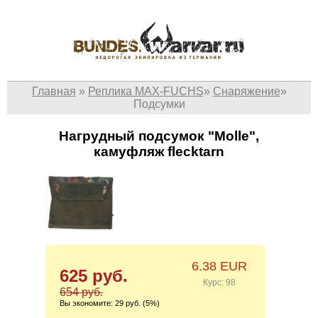
Главная
»
Реплика MAX-FUCHS
»
Снаряжение
»
Подсумки
Нагрудный подсумок "Molle",
камуфляж flecktarn
6.38 EUR
625 руб.
Курс: 98
654 руб.
Вы экономите:
29 руб. (5%)