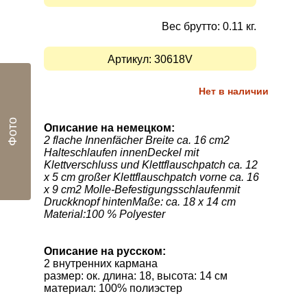
Вес брутто: 0.11 кг.
Артикул:
30618V
Нет в наличии
Фото
Описание на немецком:
2 flache Innenfächer Breite ca. 16 cm2
Halteschlaufen innenDeckel mit
Klettverschluss und Klettflauschpatch ca. 12
x 5 cm großer Klettflauschpatch vorne ca. 16
x 9 cm2 Molle-Befestigungsschlaufenmit
Druckknopf hintenMaße: ca. 18 x 14 cm
Material:100 % Polyester
Описание на русском:
2 внутренних кармана
размер
: ок
.
длина
: 18
,
высота
:
14
см
материал: 100
% полиэстер