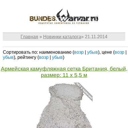
Главная
»
Новинки каталога
»
21.11.2014
Сортировать по: наименованию (
возр
|
убыв
), цене (
возр
|
убыв
), рейтингу (
возр
|
убыв
)
Армейская камуфляжная сетка Британия, белый,
размер: 11 x 5,5 м