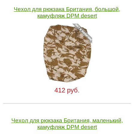
Чехол для рюкзака Британия, большой,
камуфляж DPM desert
412 руб.
Чехол для рюкзака Британия, маленький,
камуфляж DPM desert