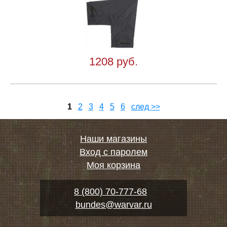
1208 руб.
1
2
3
4
5
6
след >>
Наши магазины
Вход с паролем
Моя корзина
8 (800) 70-777-68
bundes@warvar.ru