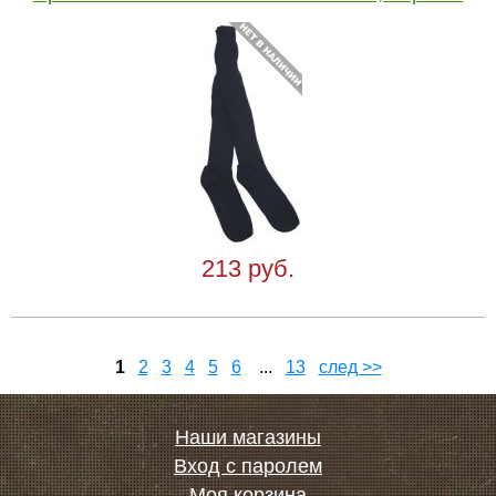
213 руб.
1
2
3
4
5
6
...
13
след >>
Наши магазины
Вход с паролем
Моя корзина