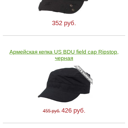
352 руб.
Армейская кепка US BDU field cap Ripstop,
черная
426 руб.
455 руб.