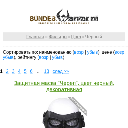
Главная
»
Фильтры
»
Цвет
»
Чёрный
Сортировать по: наименованию (
возр
|
убыв
), цене (
возр
|
убыв
), рейтингу (
возр
|
убыв
)
1
2
3
4
5
6
...
13
след >>
Защитная маска "Череп", цвет черный,
декоративная