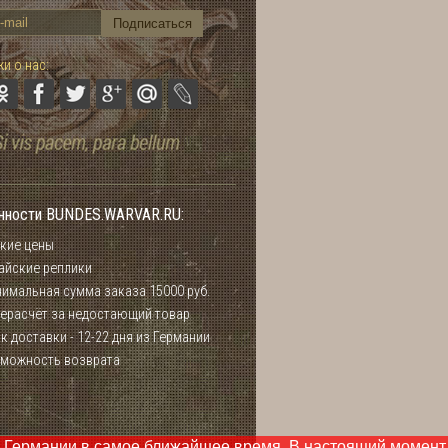
и о нас:
нности BUNDES.WARVAR.RU:
кие цены
айские реплики
имальная сумма заказа 15000 руб.
ерасчёт за недостающий товар
к доставки - 12-22 дня из Германии
можность возврата
 Германии в самое ближайшее время. В настоящий момент