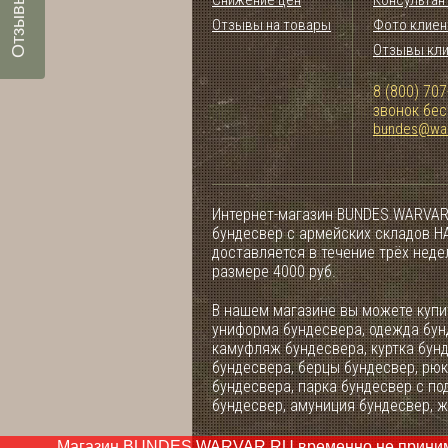
Отзывы на товары
Фото клиен
Отзывы кл
8 (800) 707
звонок бе
bundes@war
Интернет-магазин BUNDES.WARVAR
бундесвер с армейских складов НА
доставляется в течение трёх нед
размере 4000 руб.
В нашем магазине вы можете купит
униформа бундесвера, одежда бун
камуфляж бундесвера, куртка бун
бундесвера, берцы бундесвер, рюк
бундесвера, парка бундесвер с по
бундесвер, амуниция бундесвер, ж
Магазин BUNDES.WARVAR.RU временно не принимет