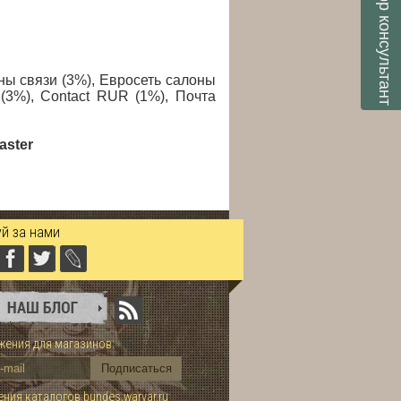
консультант
ны связи (3%), Евросеть салоны
(3%), Contact RUR (1%), Почта
aster
й за нами
ения для магазинов:
ния каталогов bundes.warvar.ru