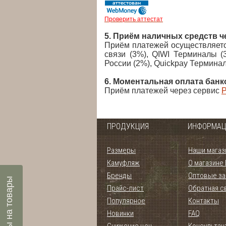
Проверить аттестат
5. Приём наличных средств ч
Приём платежей осуществляется
связи (3%), QIWI Терминалы (
России (2%), Quickpay Терминал
6. Моментальная оплата банк
Приём платежей через сервис
P
ПРОДУКЦИЯ
ИНФОРМАЦ
Размеры
Наши магаз
Камуфляж
О магазине
Бренды
Оптовые за
Отзывы на товары
Прайс-лист
Обратная с
Популярное
Контакты
Новинки
FAQ
Снижение цен
Консультан