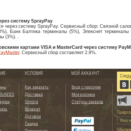
ерез систему SprayPay
 через систему SprayPay. Сервисный сбор: Связной сало
3%), Банк Балтика терминалы (5%), Элекснет терминалы 
ы (3%). .
овскими картами VISA и MasterCard через систему PayM
ayMaster
. Сервисный сбор составляет 2.9%.
ИЯ
УСЛОВИЯ
МОЙ АККАУНТ
Следу
ины
Как заказать
Вход с паролем
 BUNDES
Доставка
Моя корзина
купки
Оплата
Статусы заказов
вязь
Возврат
Предлож
Договор
Скидки
Обновле
т
Перерасчёт