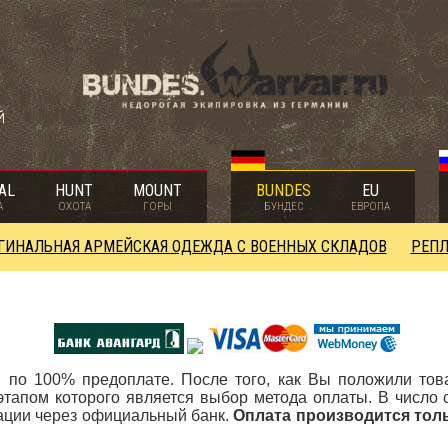
й
AL
HUNT
MOUNT
BUNDES
EU
А
ОХОТА
ГОРЫ
БУНДЕС
ЕВРОПА
ГИНАЛЬНАЯ АРМЕЙСКАЯ ОДЕЖДА С ВОЕННЫХ СКЛАДОВ
РЕПЛ
 по 100% предоплате. После того, как Вы положили това
этапом которого является выбор метода оплаты. В число 
ации через официальный банк.
Оплата производится толь