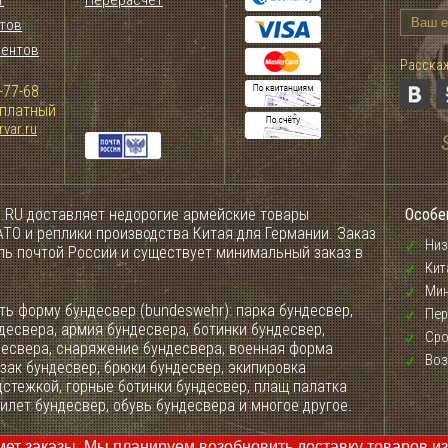
тов
иентов
Расскаж
-77-68
сплатный
var.ru
.RU доставляет недорогие армейские товары
Особе
ТО и реплики производства Китая для Германии. Заказ
Низ
ель почтой России и существует минимальный заказ в
Кит
Мин
ь форму бундесвер (bundeswehr): парка бундесвер,
Пер
десвера, армия бундесвера, ботинки бундесвер,
Сро
десвера, снаряжение бундесвера, военная форма
Воз
зак бундесвер, брюки бундесвер, экипировка
дстежкой, горные ботинки бундесвер, плащ палатка
илет бундесвер, обувь бундесвера и многое другое.
 заказы. Мы планируем возобновить доставку товаров из