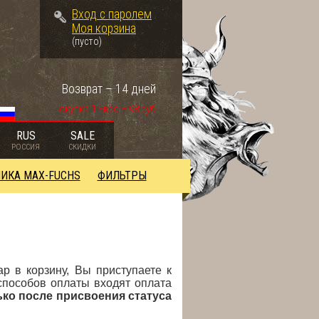
Вход с паролем
Моя корзина
(пусто)
Возврат – 14 дней
Покупка 1 Евро – 98 руб.
RUS
SALE
РОССИЯ
СКИДКИ
ИКА MAX-FUCHS
ФИЛЬТРЫ
р в корзину, Вы приступаете к
способов оплаты входят оплата
ко после присвоения статуса