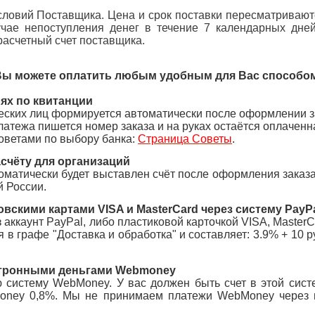
ловий Поставщика. Цена и срок поставки пересматривают
учае непоступления денег в течение 7 календарных дней
расчетный счет поставщика.
ы можете оплатить любым удобным для Вас способо
лях по квитанции
ческих лиц формируется автоматически после оформлении 
латежа пишется номер заказа и на руках остаётся оплаченн
советами по выбору банка:
Страница Советы
.
асчёту для организаций
матически будет выставлен счёт после оформления заказа
й России.
вскими картами VISA и MasterCard
через систему PayP
 аккаунт PayPal, либо пластиковой карточкой VISA, Master
 в графе "Доставка и обработка" и составляет: 3.9% + 10 
ктронными деньгами Webmoney
систему WebMoney. У вас должен быть счет в этой систе
money 0,8%.
Мы не принимаем платежи WebMoney через п