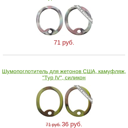
71 руб.
Шумопоглотитель для жетонов США, камуфляж,
"Typ IV", силикон
36 руб.
71 руб.