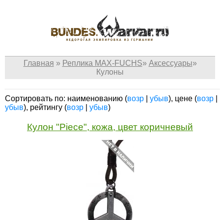
Главная
»
Реплика MAX-FUCHS
»
Аксессуары
»
Кулоны
Сортировать по: наименованию (
возр
|
убыв
), цене (
возр
|
убыв
), рейтингу (
возр
|
убыв
)
Кулон "Piece", кожа, цвет коричневый