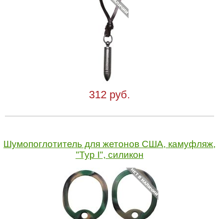
312 руб.
Шумопоглотитель для жетонов США, камуфляж,
"Typ I", силикон