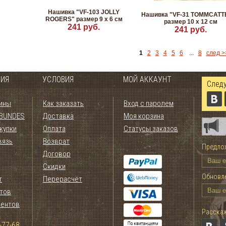
Нашивка "VF-103 JOLLY
Нашивка "VF-31 TOMMCATT
ROGERS" размер 9 x 6 см
размер 10 x 12 см
241 руб.
241 руб.
1
2
3
4
5
6
...
8
след >
ИЯ
УСЛОВИЯ
МОЙ АККАУНТ
Следу
ины
Как заказать
Вход с паролем
 BUNDES
Доставка
Моя корзина
купки
Оплата
Статусы заказов
вязь
Возврат
Предлож
Договор
Скидки
Обновле
т
Перерасчёт
тов
иентов
Расскаж
-77-68