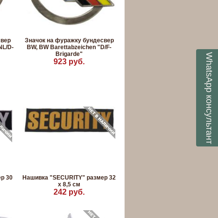
свер
Значок на фуражку бундесвер
NL/D-
BW, BW Barettabzeichen "D/F-
Brigarde"
WhatsApp
923 руб.
консультант
р 30
Нашивка "SECURITY" размер 32
х 8,5 см
242 руб.