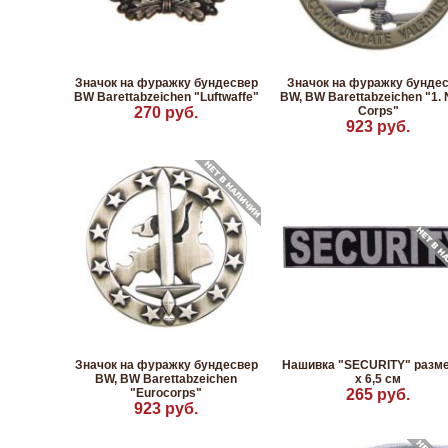
Значок на фуражку бундесвер
Значок на фуражку бунде
BW Barettabzeichen "Luftwaffe"
BW, BW Barettabzeichen "1. 
270 руб.
Corps"
923 руб.
Значок на фуражку бундесвер
Нашивка "SECURITY" разме
BW, BW Barettabzeichen
x 6,5 см
"Eurocorps"
265 руб.
923 руб.