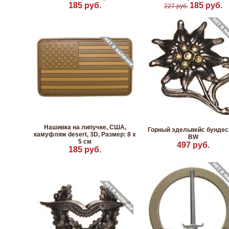
185 руб.
185 руб.
227 руб.
Нашивка на липучке, США,
Горный эдельвейс бундес
камуфляж desert, 3D, Размер: 8 х
BW
5 см
497 руб.
185 руб.