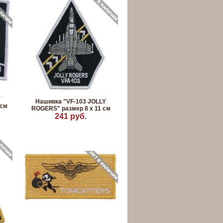
Y
Нашивка "VF-103 JOLLY
 см
ROGERS" размер 8 x 11 см
241 руб.