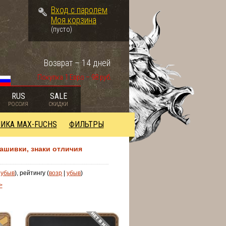
Вход с паролем
Моя корзина
(пусто)
Возврат – 14 дней
Покупка 1 Евро – 98 руб.
RUS
SALE
РОССИЯ
СКИДКИ
ИКА MAX-FUCHS
ФИЛЬТРЫ
нашивки, знаки отличия
|
убыв
), рейтингу (
возр
|
убыв
)
>