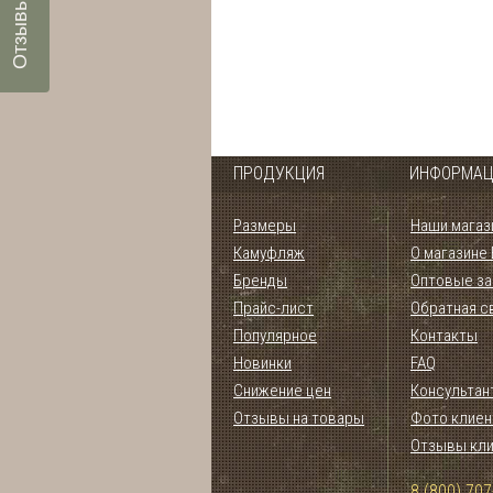
ПРОДУКЦИЯ
ИНФОРМАЦ
Размеры
Наши магаз
Камуфляж
О магазине
Бренды
Оптовые за
Прайс-лист
Обратная с
Популярное
Контакты
Новинки
FAQ
Снижение цен
Консультан
Отзывы на товары
Фото клиен
Отзывы кл
8 (800) 707