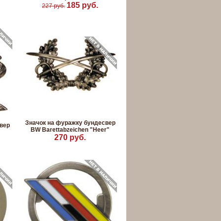
185 руб.
227 руб.
Значок на фуражку бундесвер
вер
BW Barettabzeichen "Heer"
270 руб.