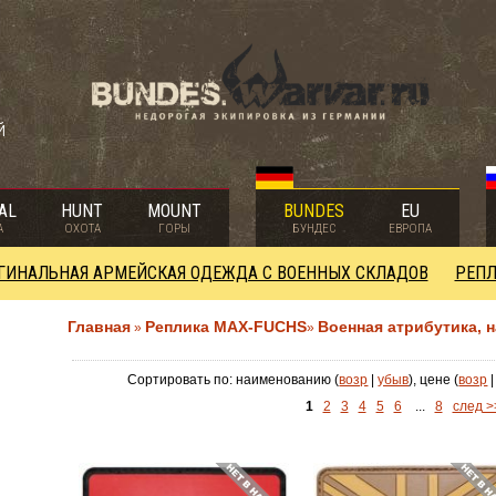
й
AL
HUNT
MOUNT
BUNDES
EU
А
ОХОТА
ГОРЫ
БУНДЕС
ЕВРОПА
ГИНАЛЬНАЯ АРМЕЙСКАЯ ОДЕЖДА С ВОЕННЫХ СКЛАДОВ
РЕПЛ
Главная
Реплика MAX-FUCHS
Военная атрибутика, 
»
»
Сортировать по: наименованию (
возр
|
убыв
), цене (
возр
1
2
3
4
5
6
...
8
след >