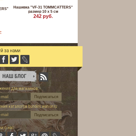
Нашивка "VF-31 TOMMCATTERS"
ERS"
размер 10 x 5 см
242 руб.
>
й за нами
ения для магазинов:
ния каталогов bundes.warvar.ru
и о нас: