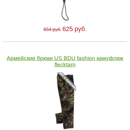
625 руб.
654 руб.
Армейские брюки US BDU fashion камуфляж
flecktarn