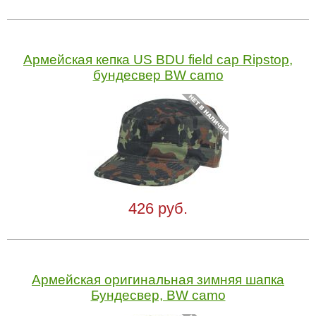
Армейская кепка US BDU field cap Ripstop,
бундесвер BW camo
426 руб.
Армейская оригинальная зимняя шапка
Бундесвер, BW camo