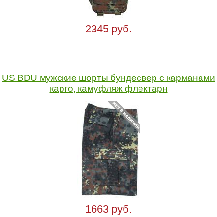
2345 руб.
US BDU мужские шорты бундесвер с карманами
карго, камуфляж флектарн
1663 руб.