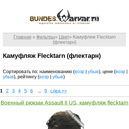
Главная
»
Фильтры
»
Цвет
»
Камуфляж Flecktarn
(флектарн)
Камуфляж Flecktarn (флектарн)
Сортировать по: наименованию (
возр
|
убыв
), цене (
возр
|
убыв
), рейтингу (
возр
|
убыв
)
1
2
3
4
5
6
...
9
след >>
Военный рюкзак Assault II US, камуфляж flecktarn