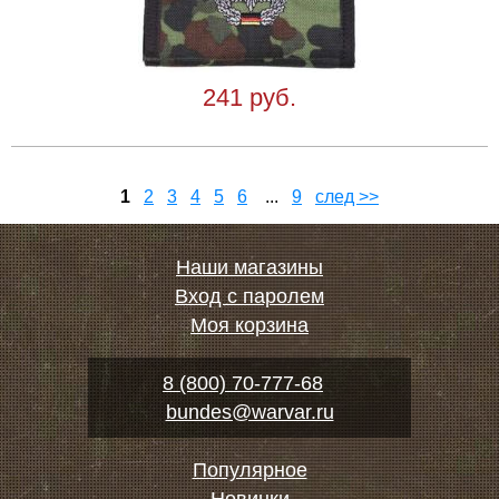
241 руб.
1
2
3
4
5
6
...
9
след >>
Наши магазины
Вход с паролем
Моя корзина
8 (800) 70-777-68
bundes@warvar.ru
Популярное