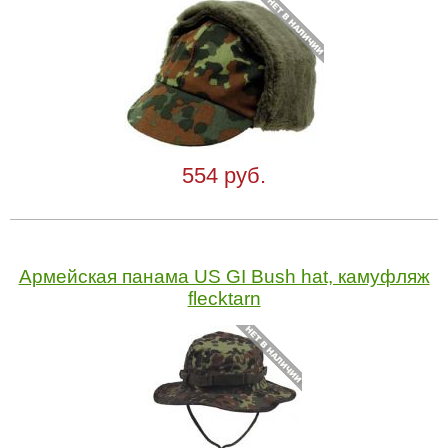
554 руб.
Армейская панама US GI Bush hat, камуфляж
flecktarn