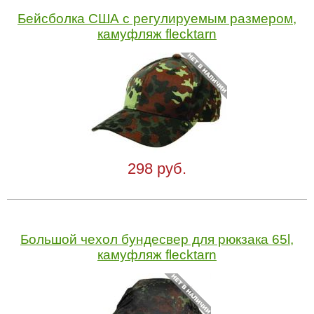
Бейсболка США с регулируемым размером,
камуфляж flecktarn
298 руб.
Большой чехол бундесвер для рюкзака 65l,
камуфляж flecktarn