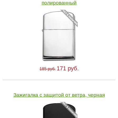
полированный
171 руб.
185 руб.
Зажигалка с защитой от ветра, черная