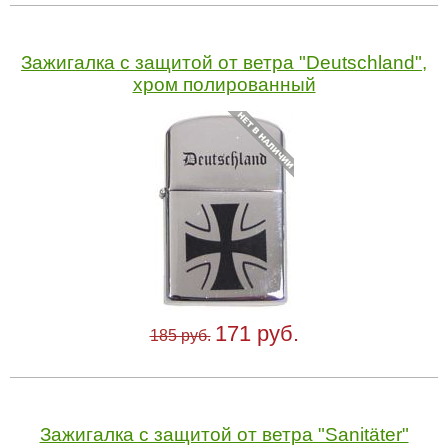
Зажигалка с защитой от ветра "Deutschland",
хром полированный
171 руб.
185 руб.
Зажигалка с защитой от ветра "Sanitäter"