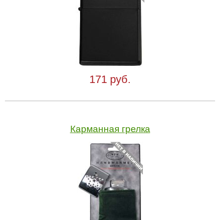
171 руб.
Карманная грелка