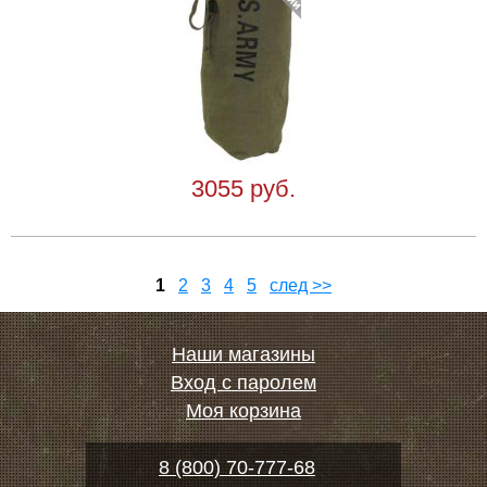
3055 руб.
1
2
3
4
5
след >>
Наши магазины
Вход с паролем
Моя корзина
8 (800) 70-777-68