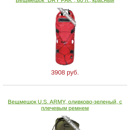
Вещмешок "DRY PAK", 60 л., красный
3908 руб.
Вещмешок U.S. ARMY, оливково-зеленый, с
плечевым ремнем