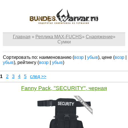
Главная
»
Реплика MAX-FUCHS
»
Снаряжение
»
Сумки
Сортировать по: наименованию (
возр
|
убыв
), цене (
возр
|
убыв
), рейтингу (
возр
|
убыв
)
1
2
3
4
5
след >>
Fanny Pack, "SECURITY", черная