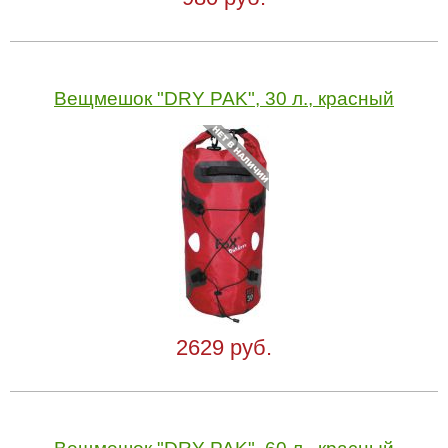
Вещмешок "DRY PAK", 30 л., красный
2629 руб.