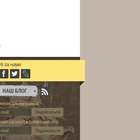
е
й за нами
ения для магазинов:
ния каталогов bundes.warvar.ru