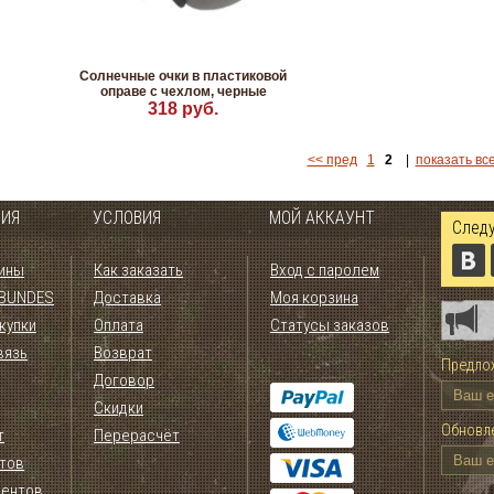
Солнечные очки в пластиковой
оправе с чехлом, черные
318 руб.
<< пред
1
2
|
показать вс
ИЯ
УСЛОВИЯ
МОЙ АККАУНТ
Следу
ины
Как заказать
Вход с паролем
 BUNDES
Доставка
Моя корзина
купки
Оплата
Статусы заказов
вязь
Возврат
Предлож
Договор
Скидки
Обновле
т
Перерасчёт
тов
иентов