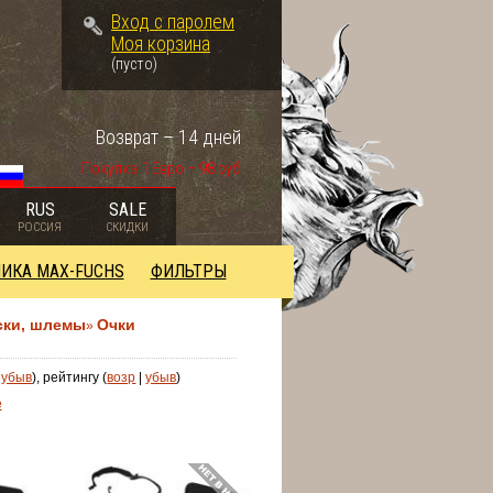
Вход с паролем
Моя корзина
(пусто)
Возврат – 14 дней
Покупка 1 Евро – 98 руб.
RUS
SALE
РОССИЯ
СКИДКИ
ИКА MAX-FUCHS
ФИЛЬТРЫ
ски, шлемы
Очки
»
|
убыв
), рейтингу (
возр
|
убыв
)
е