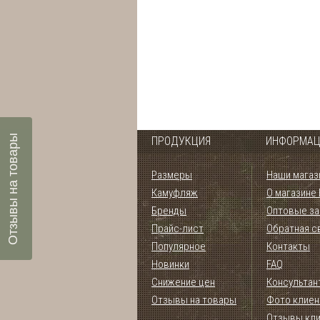
Отзывы на товары
ПРОДУКЦИЯ
ИНФОРМАЦ
Размеры
Наши магаз
Камуфляж
О магазине
Бренды
Оптовые за
Прайс-лист
Обратная с
Популярное
Контакты
Новинки
FAQ
Снижение цен
Консультан
Отзывы на товары
Фото клиен
Отзывы кл