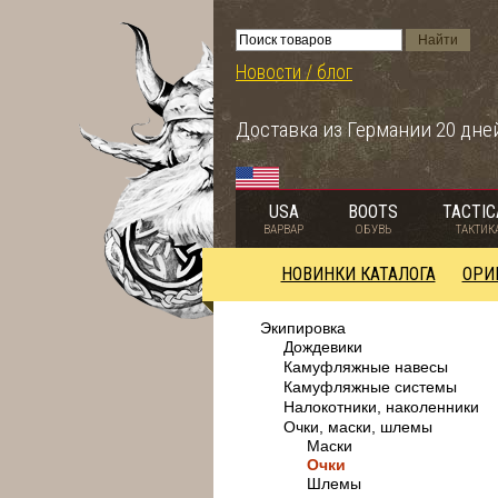
Новости / блог
Доставка из Германии 20 дне
USA
BOOTS
TACTIC
ВАРВАР
ОБУВЬ
ТАКТИК
НОВИНКИ КАТАЛОГА
ОРИ
Экипировка
Дождевики
Камуфляжные навесы
Камуфляжные системы
Налокотники, наколенники
Очки, маски, шлемы
Маски
Очки
Шлемы