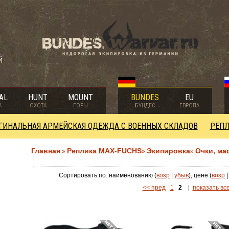
й
AL
HUNT
MOUNT
BUNDES
EU
А
ОХОТА
ГОРЫ
БУНДЕС
ЕВРОПА
ГИНАЛЬНАЯ АРМЕЙСКАЯ ОДЕЖДА С ВОЕННЫХ СКЛАДОВ
РЕПЛ
Главная
Реплика MAX-FUCHS
Экипировка
Очки, ма
»
»
»
Сортировать по: наименованию (
возр
|
убыв
), цене (
возр
<< пред
1
2
|
показать вс