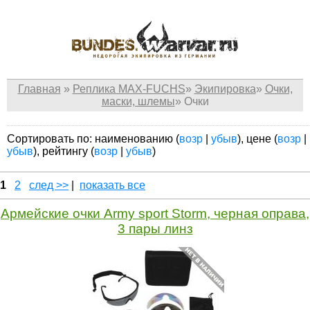
Главная
»
Реплика MAX-FUCHS
»
Экипировка
»
Очки,
маски, шлемы
»
Очки
Сортировать по: наименованию (
возр
|
убыв
), цене (
возр
|
убыв
), рейтингу (
возр
|
убыв
)
1
2
след >>
|
показать все
Армейские очки Army sport Storm, черная оправа,
3 пары линз