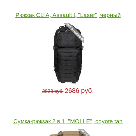
Рюкзак США, Assault I, "Laser", черный
2686 руб.
2828 руб.
Сумка-рюкзак 2 в 1, "MOLLE", coyote tan