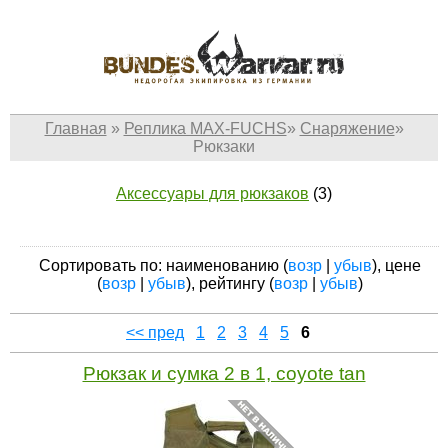
Главная
»
Реплика MAX-FUCHS
»
Снаряжение
»
Рюкзаки
Аксессуары для рюкзаков
(3)
Сортировать по: наименованию (
возр
|
убыв
), цене
(
возр
|
убыв
), рейтингу (
возр
|
убыв
)
<< пред
1
2
3
4
5
6
Рюкзак и сумка 2 в 1, coyote tan