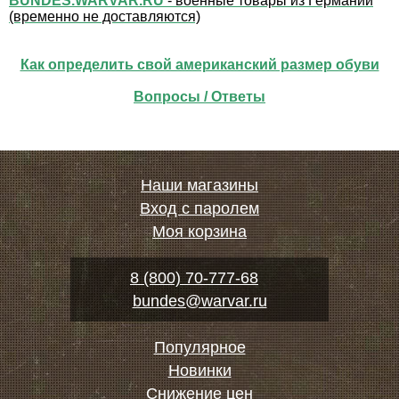
BUNDES.WARVAR.RU
- военные товары из Германии
(временно не доставляются)
Как определить свой американский размер обуви
Вопросы / Ответы
Наши магазины
Вход с паролем
Моя корзина
8 (800) 70-777-68
bundes@warvar.ru
Популярное
Новинки
Снижение цен