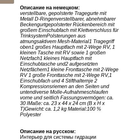
Описание на немецком:
verstellbare, gepolsterte Tragegurte mit
Metall D-Ringenverstellbarer, abnehmbarer
Beckengurtgepolsterter Rückenbereich mit
großem Einschubfach mit Klettverschluss für
TrinksystemPolsterungen aus
atmungsaktivem Mesh-Material1 Tragegriff
oben1 großes Hauptfach mit 2-Wege RV, 1
kleinen Tasche mit RV sowie 1 großen
Netzfach1 kleines Hauptfach mit
Einschubtasche und2 aufgesetzten
Netzfächern1 kleine Fronttasche mit 2-Wege
RV 1 große Fronttasche mit 2-Wege RV,1
Einschubfach und 4 Stifthalternje 2
Kompressionsriemen an den Seiten und
untendiverse Molle-Aufnahmeschlaufen
vorne und seitlich Fassungsvermögen: ca.
30 lMaße: ca. 23 x 44 x 24 cm (B x H x
T)Gewicht: ca. 1,2 kg Material:100 %
Polyester
Описание на русском:
Интерьер для системы гидрации