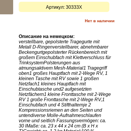
Артикул:
30333X
Нет в наличии
Описание на немецком:
verstellbare, gepolsterte Tragegurte mit
Metall D-Ringenverstellbarer, abnehmbarer
Beckengurtgepolsterter Rückenbereich mit
großem Einschubfach mit Klettverschluss für
TrinksystemPolsterungen aus
atmungsaktivem Mesh-Material1 Tragegriff
oben1 großes Hauptfach mit 2-Wege RV, 1
kleinen Tasche mit RV sowie 1 großen
Netzfach1 kleines Hauptfach mit
Einschubtasche und2 aufgesetzten
Netzfächern1 kleine Fronttasche mit 2-Wege
RV 1 große Fronttasche mit 2-Wege RV,1
Einschubfach und 4 Stifthalternje 2
Kompressionsriemen an den Seiten und
untendiverse Molle-Aufnahmeschlaufen
vorne und seitlich Fassungsvermögen: ca.
30 lMaße: ca. 23 x 44 x 24 cm (B x H x