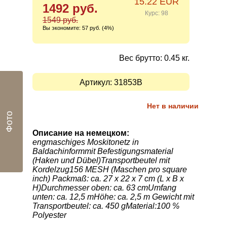
15.22 EUR
1492 руб.
Курс: 98
1549 руб.
Вы экономите:
57 руб. (4%)
Вес брутто: 0.45 кг.
Артикул:
31853B
Нет в наличии
Фото
Описание на немецком:
engmaschiges Moskitonetz in
Baldachinformmit Befestigungsmaterial
(Haken und Dübel)Transportbeutel mit
Kordelzug156 MESH (Maschen pro square
inch) Packmaß: ca. 27 x 22 x 7 cm (L x B x
H)Durchmesser oben: ca. 63 cmUmfang
unten: ca. 12,5 mHöhe: ca. 2,5 m Gewicht mit
Transportbeutel: ca. 450 gMaterial:100 %
Polyester