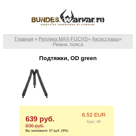
Главная
»
Реплика MAX-FUCHS
»
Аксессуары
»
Ремни, пояса
Подтяжки, OD green
6.52 EUR
639 руб.
Курс: 98
696 руб.
Вы экономите:
57 руб. (9%)