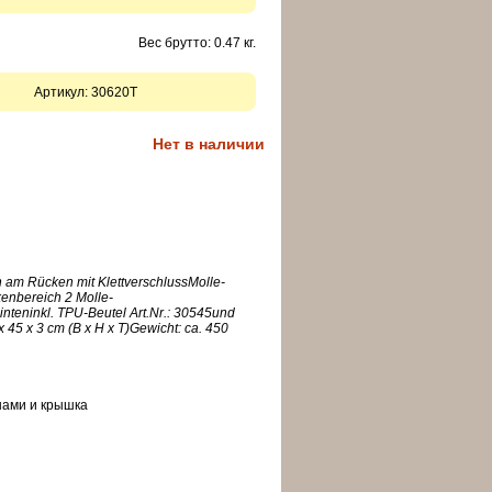
Вес брутто: 0.47 кг.
Артикул:
30620T
Нет в наличии
h am Rücken mit KlettverschlussMolle-
enbereich 2 Molle-
nteninkl. TPU-Beutel Art.Nr.: 30545und
 45 x 3 cm (B x H x T)Gewicht: ca. 450
н
ами
и
крышка