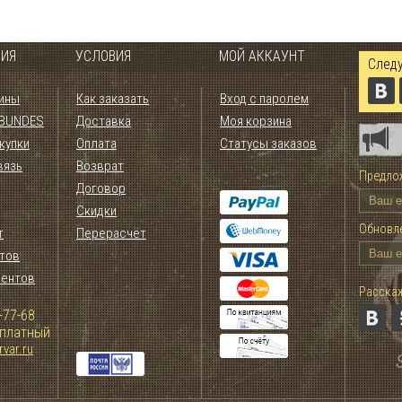
ИЯ
УСЛОВИЯ
МОЙ АККАУНТ
Следу
ины
Как заказать
Вход с паролем
 BUNDES
Доставка
Моя корзина
купки
Оплата
Статусы заказов
вязь
Возврат
Предлож
Договор
Скидки
Обновле
т
Перерасчёт
тов
иентов
Расскаж
-77-68
сплатный
var.ru