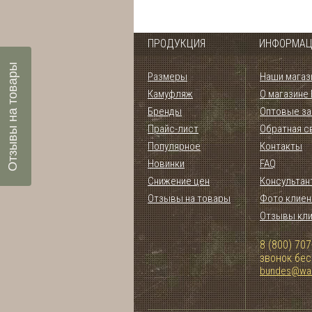
ПРОДУКЦИЯ
ИНФОРМАЦ
Отзывы на товары
Размеры
Наши магаз
Камуфляж
О магазине
Бренды
Оптовые за
Прайс-лист
Обратная с
Популярное
Контакты
Новинки
FAQ
Снижение цен
Консультан
Отзывы на товары
Фото клиен
Отзывы кл
8 (800) 707
звонок бе
bundes@war