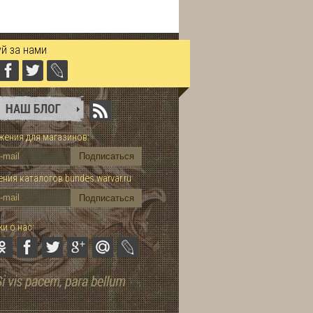
й за нами
ения для магазинов:
ния каталогов bundes.warvar.ru
и о нас: