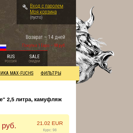
Вход с паролем
Моя корзина
(пусто)
Возврат – 14 дней
Покупка 1 Евро – 98 руб.
RUS
SALE
РОССИЯ
СКИДКИ
ИКА MAX-FUCHS
ФИЛЬТРЫ
e" 2,5 литра, камуфляж
21.02 EUR
 руб.
Курс: 98