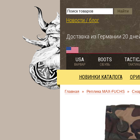
Новости / блог
Доставка из Германии 20 дне
USA
BOOTS
TACTIC
ВАРВАР
ОБУВЬ
ТАКТИК
НОВИНКИ КАТАЛОГА
ОРИ
Главная
»
Реплика MAX-FUCHS
»
Сна