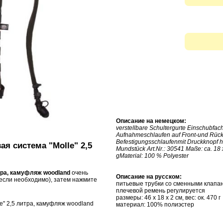
Описание на немецком:
verstellbare Schultergurte Einschubfac
Aufnahmeschlaufen auf Front-und Rück
Befestigungsschlaufenmit Druckknopf hi
ая система "Molle" 2,5
Mundstück Art.Nr.: 30541 Maße: ca. 18 x
gMaterial: 100 % Polyester
тра, камуфляж woodland
очень
Описание на русском:
если необходимо), затем нажмите
питьевые
трубки
со сменными
клапа
плечевой ремень
регулируется
размеры
:
46
х
18
х
2
см
,
вес
: ок
.
470
г
le" 2,5 литра, камуфляж woodland
материал: 100
% полиэстер