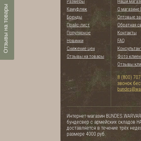
Размеры
Наши магаз
Отзывы на товары
Камуфляж
О магазине
Бренды
Оптовые за
Прайс-лист
Обратная с
Популярное
Контакты
Новинки
FAQ
Снижение цен
Консультан
Отзывы на товары
Фото клиен
Отзывы кл
8 (800) 707
звонок бе
bundes@war
Интернет-магазин BUNDES.WARVAR
бундесвер с армейских складов НА
доставляется в течение трёх нед
размере 4000 руб.