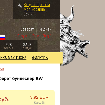
Вход с паролем
Моя корзина
(пусто)
Возврат – 14 дней
Покупка 1 Евро – 98 руб.
RUS
SALE
РОССИЯ
СКИДКИ
ИКА MAX-FUCHS
ФИЛЬТРЫ
ров
берет бундесвер BW,
3.92 EUR
руб.
Курс: 98