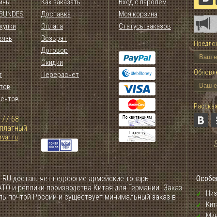
ины
Как заказать
Вход с паролем
 BUNDES
Доставка
Моя корзина
купки
Оплата
Статусы заказов
вязь
Возврат
Предлож
Договор
Скидки
Обновле
т
Перерасчёт
тов
иентов
Расскаж
-77-68
сплатный
var.ru
.RU доставляет недорогие армейские товары
Особе
ТО и реплики производства Китая для Германии. Заказ
Низ
ель почтой России и существует минимальный заказ в
Кит
Мин