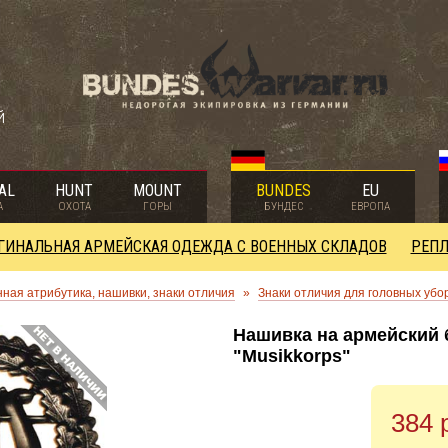
й
AL
HUNT
MOUNT
BUNDES
EU
А
ОХОТА
ГОРЫ
БУНДЕС
ЕВРОПА
ГИНАЛЬНАЯ АРМЕЙСКАЯ ОДЕЖДА С ВОЕННЫХ СКЛАДОВ
РЕПЛ
ная атрибутика, нашивки, знаки отличия
»
Знаки отличия для головных убо
Нашивка на армейский 
"Musikkorps"
384 