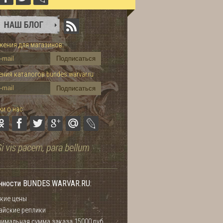
ения для магазинов:
ния каталогов bundes.warvar.ru
и о нас:
нности BUNDES.WARVAR.RU:
кие цены
айские реплики
имальная сумма заказа 15000 руб.