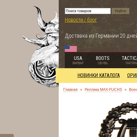
Новости / блог
Доставка из Германии 20 дне
USA
BOOTS
TACTIC
ВАРВАР
ОБУВЬ
ТАКТИК
НОВИНКИ КАТАЛОГА
ОРИ
Главная
»
Реплика MAX-FUCHS
»
Воен