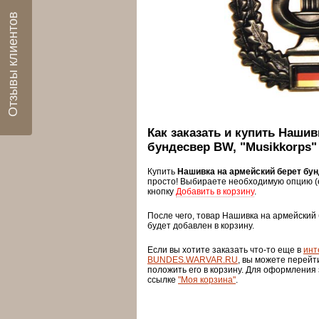
Отзывы клиентов
Как заказать и купить Нашив
бундесвер BW, "Musikkorps"
Купить
Нашивка на армейский берет бун
просто! Выбираете необходимую опцию (
кнопку
Добавить в корзину
.
После чего, товар Нашивка на армейский 
будет добавлен в корзину.
Если вы хотите заказать что-то еще в
инт
BUNDES.WARVAR.RU
, вы можете перейт
положить его в корзину. Для оформления
ссылке
"Моя корзина"
.