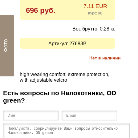
7.11 EUR
696 руб.
Курс: 98
Вес брутто: 0.28 кг.
Фото
Артикул:
27683B
Нет в наличии
high wearing comfort, extreme protection,
with adjustable velcro
Есть вопросы по Налокотники, OD
green?