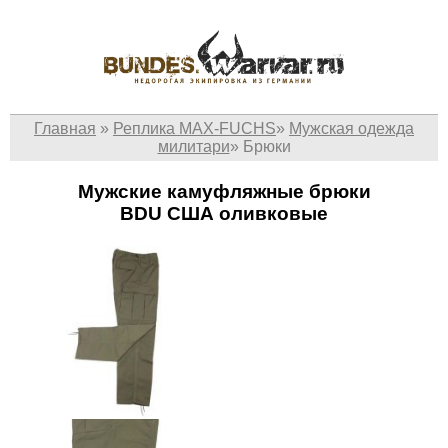
Главная
»
Реплика MAX-FUCHS
»
Мужская одежда
милитари
»
Брюки
Мужские камуфляжные брюки
BDU США оливковые