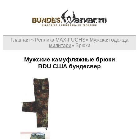
Главная
»
Реплика MAX-FUCHS
»
Мужская одежда
милитари
»
Брюки
Мужские камуфляжные брюки
BDU США бундесвер