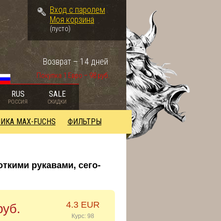
Вход с паролем
Моя корзина
(пусто)
Возврат – 14 дней
Покупка 1 Евро – 98 руб.
RUS
SALE
РОССИЯ
СКИДКИ
ИКА MAX-FUCHS
ФИЛЬТРЫ
ткими рукавами, сего-
4.3 EUR
руб.
Курс: 98