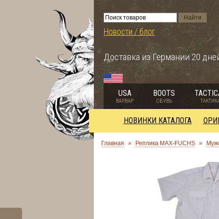
Новости / блог
Доставка из Германии 20 дне
USA
BOOTS
TACTIC
ВАРВАР
ОБУВЬ
ТАКТИК
НОВИНКИ КАТАЛОГА
ОРИ
Главная
»
Реплика MAX-FUCHS
»
Муж