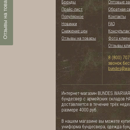
Отзывы на товары
Бренды
Оптовые за
Прайс-лист
Обратная с
Популярное
Контакты
Новинки
FAQ
Снижение цен
Консультан
Отзывы на товары
Фото клиен
Отзывы кл
8 (800) 707
звонок бе
bundes@war
Интернет-магазин BUNDES.WARVAR
бундесвер с армейских складов НА
доставляется в течение трёх нед
размере 4000 руб.
В нашем магазине вы можете купит
униформа бундесвера, одежда бун