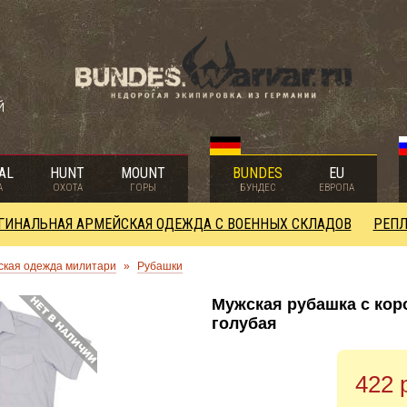
й
AL
HUNT
MOUNT
BUNDES
EU
А
ОХОТА
ГОРЫ
БУНДЕС
ЕВРОПА
ГИНАЛЬНАЯ АРМЕЙСКАЯ ОДЕЖДА С ВОЕННЫХ СКЛАДОВ
РЕПЛ
ская одежда милитари
»
Рубашки
Мужская рубашка с коро
голубая
422 