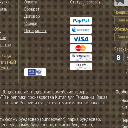
купки
Оплата
Статусы заказов
вязь
Возврат
Предлож
Договор
Скидки
Обновле
т
Перерасчёт
тов
иентов
Расскаж
-77-68
сплатный
var.ru
.RU доставляет недорогие армейские товары
Особе
ТО и реплики производства Китая для Германии. Заказ
Низ
ель почтой России и существует минимальный заказ в
Кит
Мин
ь форму бундесвер (bundeswehr): парка бундесвер,
Пер
десвера, армия бундесвера, ботинки бундесвер,
Сро