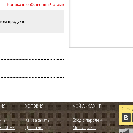
Написать собственный отзыв
этом продукте
ИЯ
УСЛОВИЯ
МОЙ АККАУНТ
Следу
ины
Как заказать
Вход с паролем
 BUNDES
Доставка
Моя корзина