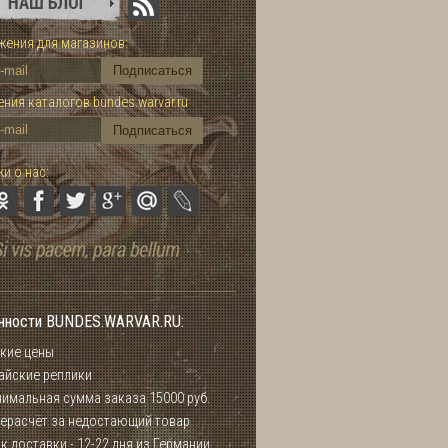
ения для магазинов:
ния каталогов bundes.warvar.ru
и о нас:
нности BUNDES.WARVAR.RU:
кие цены
айские реплики
имальная сумма заказа 15000 руб.
ерасчёт за недостающий товар
к доставки - 12-22 дня из Германии