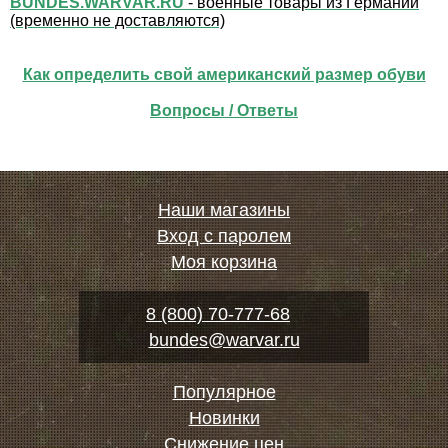
BUNDES.WARVAR.RU
- военные товары из Германии
(временно не доставляются)
Как определить свой американский размер обуви
Вопросы / Ответы
Наши магазины
Вход с паролем
Моя корзина
8 (800) 70-777-68
bundes@warvar.ru
Популярное
Новинки
Снижение цен