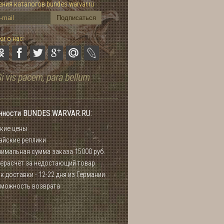
ния каталогов bundes.warvar.ru
и о нас:
нности BUNDES.WARVAR.RU:
кие цены
айские реплики
имальная сумма заказа 15000 руб.
ерасчёт за недостающий товар
к доставки - 12-22 дня из Германии
можность возврата