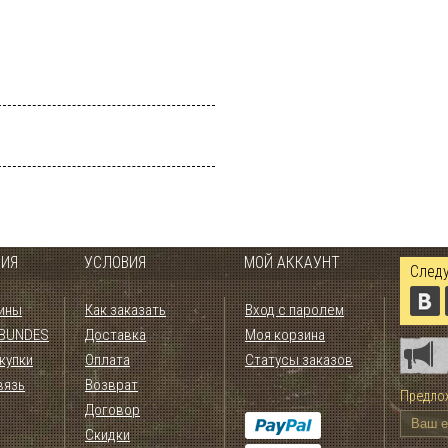
ИЯ
УСЛОВИЯ
МОЙ АККАУНТ
Следу
ины
Как заказать
Вход с паролем
 BUNDES
Доставка
Моя корзина
купки
Оплата
Статусы заказов
вязь
Возврат
Предлож
Договор
Скидки