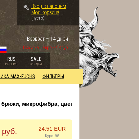
Вход с паролем
Моя корзина
(пусто)
Возврат – 14 дней
Покупка 1 Евро – 98 руб.
RUS
SALE
РОССИЯ
СКИДКИ
ИКА MAX-FUCHS
ФИЛЬТРЫ
брюки, микрофибра, цвет
24.51 EUR
 руб.
Курс: 98