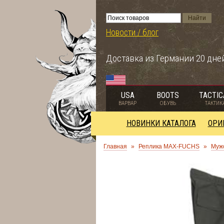
Новости / блог
Доставка из Германии 20 дне
USA
BOOTS
TACTIC
ВАРВАР
ОБУВЬ
ТАКТИК
НОВИНКИ КАТАЛОГА
ОРИ
Главная
»
Реплика MAX-FUCHS
»
Муж