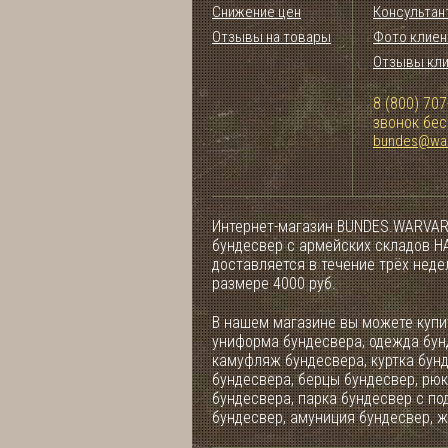
Снижение цен
Консультан
Отзывы на товары
Фото клиен
Отзывы кл
8 (800) 707
звонок бе
bundes@war
Интернет-магазин BUNDES.WARVAR
бундесвер с армейских складов НА
доставляется в течение трёх нед
размере 4000 руб.
В нашем магазине вы можете купит
униформа бундесвера, одежда бун
камуфляж бундесвера, куртка бун
бундесвера, берцы бундесвер, рюк
бундесвера, парка бундесвер с по
бундесвер, амуниция бундесвер, ж