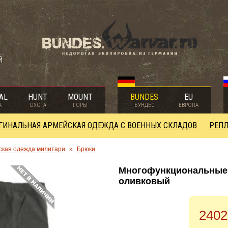
й
AL
HUNT
MOUNT
BUNDES
EU
А
ОХОТА
ГОРЫ
БУНДЕС
ЕВРОПА
ГИНАЛЬНАЯ АРМЕЙСКАЯ ОДЕЖДА С ВОЕННЫХ СКЛАДОВ
РЕПЛ
ская одежда милитари
»
Брюки
Многофункциональные 
оливковый
2402