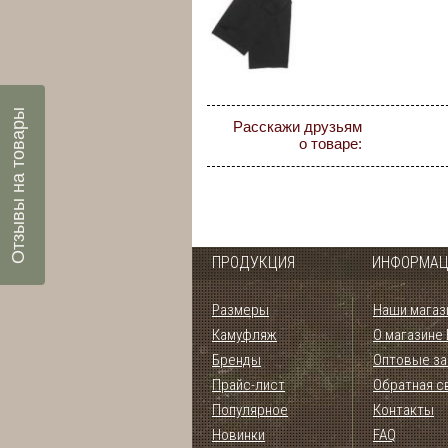
Отзывы на товары
Расскажи друзьям
о товаре:
ПРОДУКЦИЯ
ИНФОРМАЦ
Размеры
Наши магаз
Камуфляж
О магазине
Бренды
Оптовые за
Прайс-лист
Обратная с
Популярное
Контакты
Новинки
FAQ