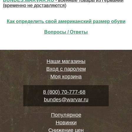
BUNDES.WARVAR.RU
- военные товары из Германии
(временно не доставляются)
Как определить свой американский размер обуви
Вопросы / Ответы
Наши магазины
Вход с паролем
Моя корзина
8 (800) 70-777-68
bundes@warvar.ru
Популярное
Новинки
Снижение цен