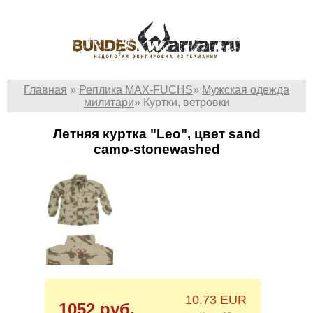
Главная
»
Реплика MAX-FUCHS
»
Мужская одежда
милитари
»
Куртки, ветровки
Летняя куртка "Leo", цвет sand
camo-stonewashed
10.73 EUR
1052 руб.