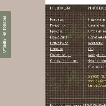
ПРОДУКЦИЯ
ИНФОРМАЦ
Отзывы на товары
Размеры
Наши магаз
Камуфляж
О магазине
Бренды
Оптовые за
Прайс-лист
Обратная с
Популярное
Контакты
Новинки
FAQ
Снижение цен
Консультан
Отзывы на товары
Фото клиен
Отзывы кл
8 (800) 707
звонок бе
bundes@war
Интернет-магазин BUNDES.WARVAR