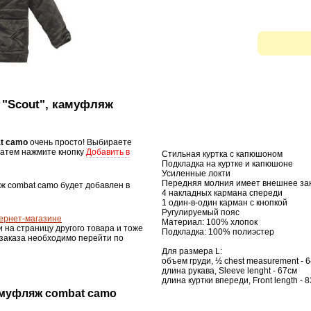
а "Scout", камуфляж
at camo
очень просто! Выбираете
затем нажмите кнопку
Добавить в
Стильная куртка
с капюшоном
Под
кладка
на куртке и капюшоне
Усиленные
локти
Передняя
молния
имеет внешнее за
ляж combat camo будет добавлен в
4
накладных кармана
спереди
1 один
-в-один
карман с кнопкой
Ругулируемый пояс
ернет-магазине
Материал: 100
%
хлопок
и на страницу другого товара и тоже
Подкладка:
100% полиэстер
 заказа необходимо перейти по
Для размера L:
объем груди, ½ chest measurement - 
длина рукава, Sleeve lenght - 67см
длина куртки впереди, Front length - 
камуфляж combat camo