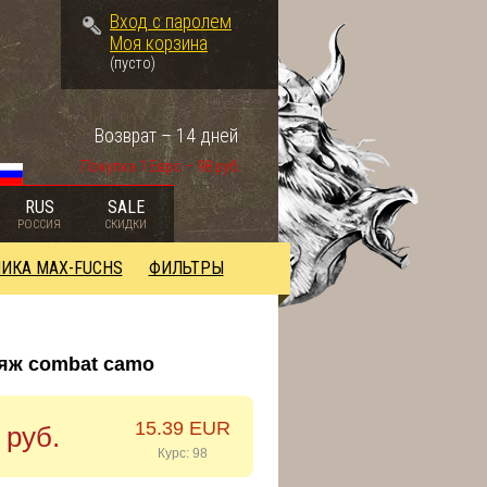
Вход с паролем
Моя корзина
(пусто)
Возврат – 14 дней
Покупка 1 Евро – 98 руб.
RUS
SALE
РОССИЯ
СКИДКИ
ИКА MAX-FUCHS
ФИЛЬТРЫ
ляж combat camo
15.39 EUR
 руб.
Курс: 98