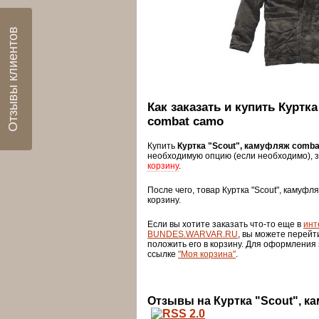
Отзывы клиентов
Как заказать и купить Куртк
combat camo
Купить
Куртка "Scout", камуфляж comb
необходимую опцию (если необходимо), 
корзину
.
После чего, товар Куртка "Scout", камуф
корзину.
Если вы хотите заказать что-то еще в
инт
BUNDES.WARVAR.RU
, вы можете перейт
положить его в корзину. Для оформления
ссылке
"Моя корзина"
.
Отзывы на Куртка "Scout", 