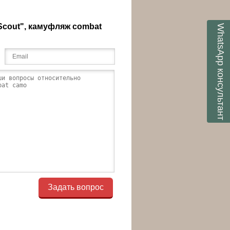
Scout", камуфляж combat
WhatsApp
консультант
Задать вопрос