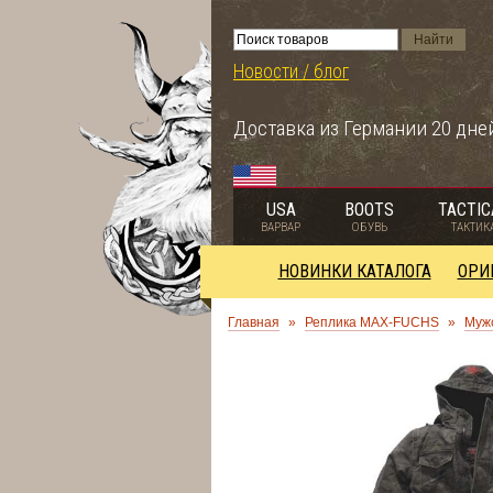
Новости / блог
Доставка из Германии 20 дне
USA
BOOTS
TACTIC
ВАРВАР
ОБУВЬ
ТАКТИК
НОВИНКИ КАТАЛОГА
ОРИ
Главная
»
Реплика MAX-FUCHS
»
Муж