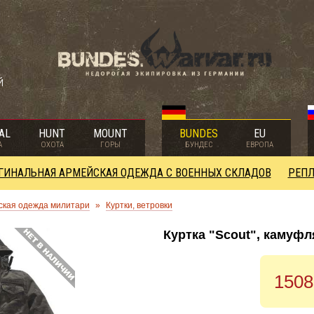
й
AL
HUNT
MOUNT
BUNDES
EU
А
ОХОТА
ГОРЫ
БУНДЕС
ЕВРОПА
ГИНАЛЬНАЯ АРМЕЙСКАЯ ОДЕЖДА С ВОЕННЫХ СКЛАДОВ
РЕПЛ
ская одежда милитари
»
Куртки, ветровки
Куртка "Scout", камуф
1508