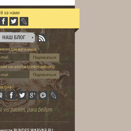
й за нами
ения для магазинов:
ния каталогов bundes.warvar.ru
и о нас:
нности BUNDES.WARVAR.RU: