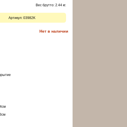
Вес брутто: 2.44 кг.
Артикул:
03982K
Нет в наличии
крытие
64см
83см