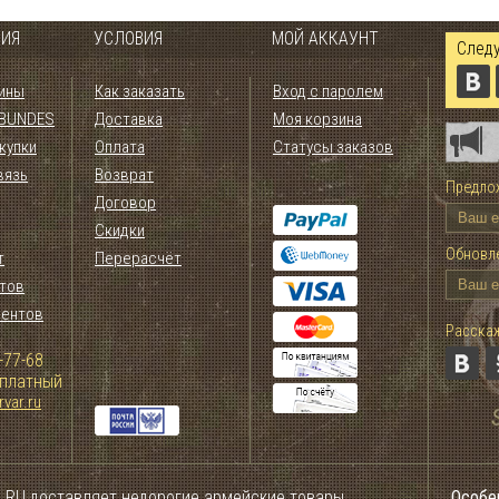
ИЯ
УСЛОВИЯ
МОЙ АККАУНТ
Следу
ины
Как заказать
Вход с паролем
 BUNDES
Доставка
Моя корзина
купки
Оплата
Статусы заказов
вязь
Возврат
Предлож
Договор
Скидки
Обновле
т
Перерасчёт
тов
иентов
Расскаж
-77-68
сплатный
var.ru
.RU доставляет недорогие армейские товары
Особе