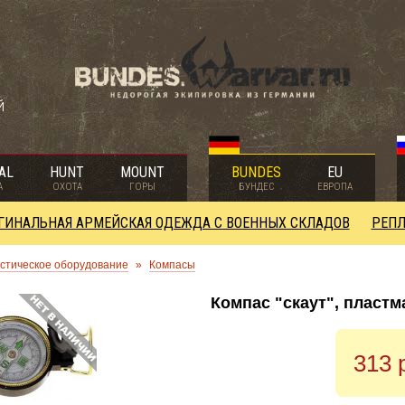
й
AL
HUNT
MOUNT
BUNDES
EU
А
ОХОТА
ГОРЫ
БУНДЕС
ЕВРОПА
ГИНАЛЬНАЯ АРМЕЙСКАЯ ОДЕЖДА С ВОЕННЫХ СКЛАДОВ
РЕПЛ
стическое оборудование
»
Компасы
Компас "скаут", пласт
313 