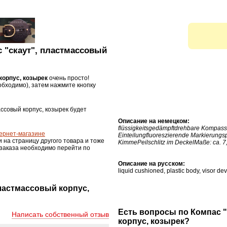
с "скаут", пластмассовый
корпус, козырек
очень просто!
бходимо), затем нажмите кнопку
ассовый корпус, козырек будет
Описание на немецком:
flüssigkeitsgedämpftdrehbare Kompass
ернет-магазине
Einteilungfluoreszierende Markierungs
и на страницу другого товара и тоже
KimmePeilschlitz im DeckelMaße: ca. 7,
 заказа необходимо перейти по
Описание на русском:
liquid cushioned, plastic body, visor dev
ластмассовый корпус,
Есть вопросы по Компас 
Написать собственный отзыв
корпус, козырек?