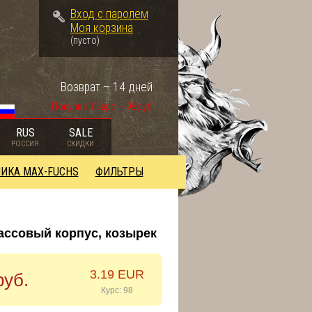
Вход с паролем
Моя корзина
(пусто)
Возврат – 14 дней
Покупка 1 Евро – 98 руб.
RUS
SALE
РОССИЯ
СКИДКИ
ИКА MAX-FUCHS
ФИЛЬТРЫ
массовый корпус, козырек
3.19 EUR
руб.
Курс: 98