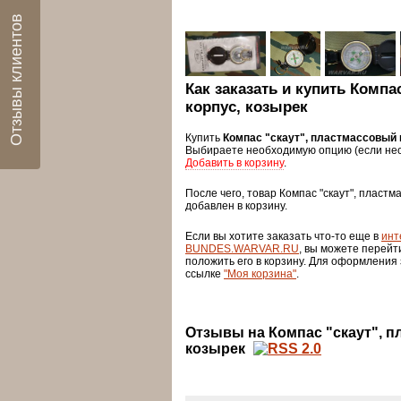
Отзывы клиентов
Как заказать и купить Компа
корпус, козырек
Купить
Компас "скаут", пластмассовый 
Выбираете необходимую опцию (если нео
Добавить в корзину
.
После чего, товар Компас "скаут", пластм
добавлен в корзину.
Если вы хотите заказать что-то еще в
инт
BUNDES.WARVAR.RU
, вы можете перейт
положить его в корзину. Для оформления
ссылке
"Моя корзина"
.
Отзывы на Компас "скаут", п
козырек