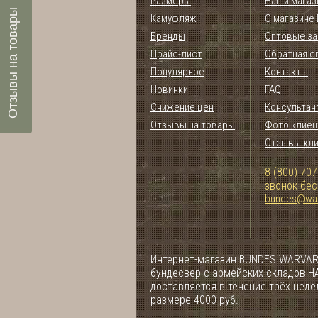
Размеры
Наши магаз
Отзывы на товары
Камуфляж
О магазине
Бренды
Оптовые за
Прайс-лист
Обратная с
Популярное
Контакты
Новинки
FAQ
Снижение цен
Консультан
Отзывы на товары
Фото клиен
Отзывы кл
8 (800) 707
звонок бе
bundes@war
Интернет-магазин BUNDES.WARVAR
бундесвер с армейских складов НА
доставляется в течение трёх нед
размере 4000 руб.