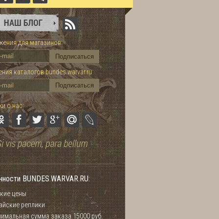
ения для магазинов:
ния каталогов bundes.warvar.ru
и о нас:
нности BUNDES.WARVAR.RU:
кие цены
айские реплики
имальная сумма заказа 15000 руб.