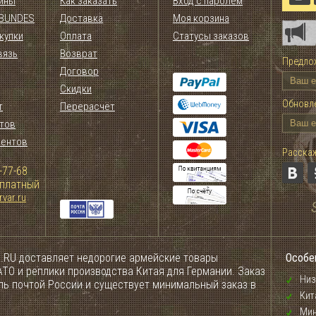
ины
Как заказать
Вход с паролем
 BUNDES
Доставка
Моя корзина
купки
Оплата
Статусы заказов
вязь
Возврат
Предлож
Договор
Скидки
Обновле
т
Перерасчёт
тов
иентов
Расскаж
-77-68
сплатный
var.ru
.RU доставляет недорогие армейские товары
Особе
ТО и реплики производства Китая для Германии. Заказ
Низ
ель почтой России и существует минимальный заказ в
Кит
Мин