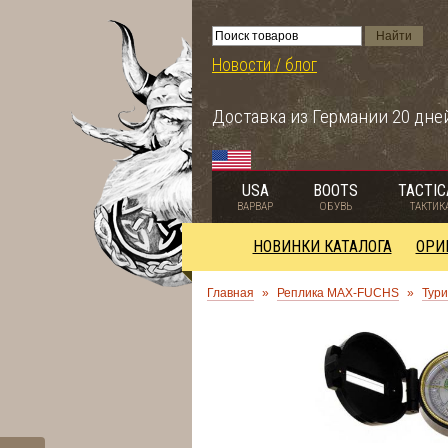
Новости / блог
Доставка из Германии 20 дне
USA
BOOTS
TACTIC
ВАРВАР
ОБУВЬ
ТАКТИК
НОВИНКИ КАТАЛОГА
ОРИ
Главная
»
Реплика MAX-FUCHS
»
Тури