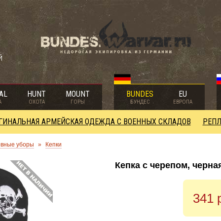
й
AL
HUNT
MOUNT
BUNDES
EU
А
ОХОТА
ГОРЫ
БУНДЕС
ЕВРОПА
ГИНАЛЬНАЯ АРМЕЙСКАЯ ОДЕЖДА С ВОЕННЫХ СКЛАДОВ
РЕПЛ
овные уборы
»
Кепки
Кепка с черепом, черна
341 