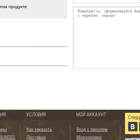
этом продукте
ИЯ
УСЛОВИЯ
МОЙ АККАУНТ
Следу
ины
Как заказать
Вход с паролем
 BUNDES
Доставка
Моя корзина