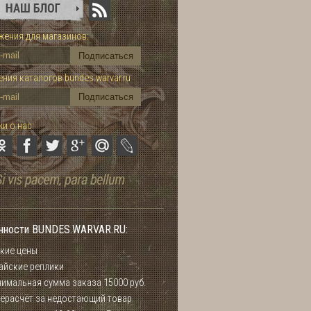
ения для магазинов:
ния каталогов bundes.warvar.ru
и о нас:
нности BUNDES.WARVAR.RU:
кие цены
айские реплики
имальная сумма заказа 15000 руб.
ерасчёт за недостающий товар