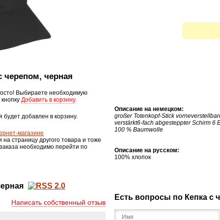
 с черепом, черная
осто! Выбираете необходимую
 кнопку
Добавить в корзину
.
Описание на немецком:
großer Totenkopf-Stick vorneverstellba
я будет добавлен в корзину.
verstärkt6-fach abgesteppter Schirm 6 
100 % Baumwolle
ернет-магазине
и на страницу другого товара и тоже
 заказа необходимо перейти по
Описание на русском:
100% хлопок
черная
Есть вопросы по Кепка с 
Написать собственный отзыв