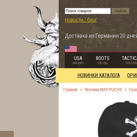
Новости / блог
Доставка из Германии 20 дне
USA
BOOTS
TACTIC
ВАРВАР
ОБУВЬ
ТАКТИК
НОВИНКИ КАТАЛОГА
ОРИ
Главная
»
Реплика MAX-FUCHS
»
Гол