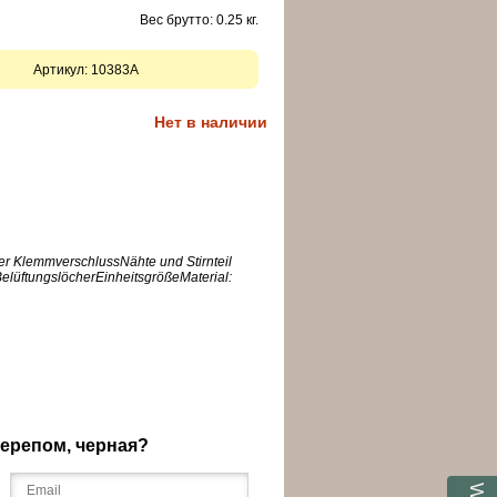
Вес брутто: 0.25 кг.
Артикул:
10383A
Нет в наличии
rer KlemmverschlussNähte und Stirnteil
BelüftungslöcherEinheitsgrößeMaterial:
черепом, черная?