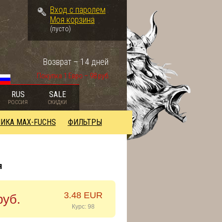
Вход с паролем
Моя корзина
(пусто)
Возврат – 14 дней
Покупка 1 Евро – 98 руб.
RUS
SALE
РОССИЯ
СКИДКИ
ИКА MAX-FUCHS
ФИЛЬТРЫ
я
3.48 EUR
руб.
Курс: 98