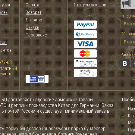
купки
Оплата
Статусы заказов
вязь
Возврат
Предлож
Договор
Скидки
Обновле
т
Перерасчёт
тов
иентов
Расскаж
-77-68
сплатный
var.ru
.RU доставляет недорогие армейские товары
Особе
ТО и реплики производства Китая для Германии. Заказ
Низ
ель почтой России и существует минимальный заказ в
Кит
Мин
ь форму бундесвер (bundeswehr): парка бундесвер,
Пер
десвера, армия бундесвера, ботинки бундесвер,