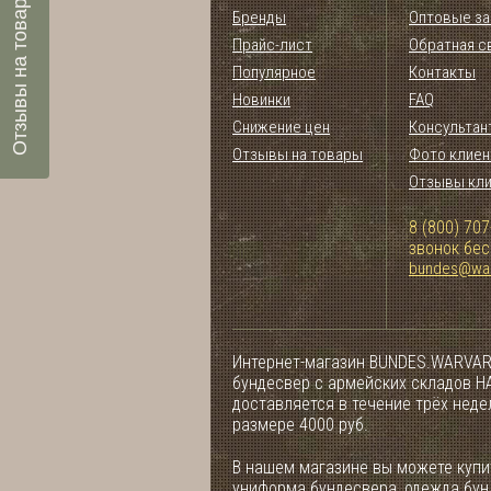
Отзывы на товары
Бренды
Оптовые за
Прайс-лист
Обратная с
Популярное
Контакты
Новинки
FAQ
Снижение цен
Консультан
Отзывы на товары
Фото клиен
Отзывы кл
8 (800) 707
звонок бе
bundes@war
Интернет-магазин BUNDES.WARVAR
бундесвер с армейских складов НА
доставляется в течение трёх нед
размере 4000 руб.
В нашем магазине вы можете купит
униформа бундесвера, одежда бун