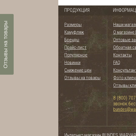
ПРОДУКЦИЯ
ИНФОРМАЦ
Отзывы на товары
Размеры
Наши магаз
Камуфляж
О магазине
Бренды
Оптовые за
Прайс-лист
Обратная с
Популярное
Контакты
Новинки
FAQ
Снижение цен
Консультан
Отзывы на товары
Фото клиен
Отзывы кл
8 (800) 707
звонок бе
bundes@war
Интернет-магазин BUNDES.WARVAR