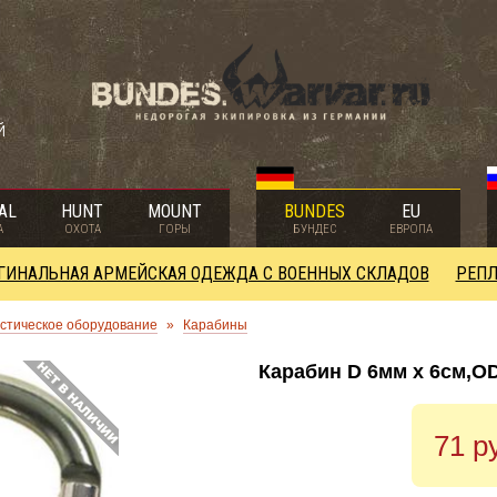
й
AL
HUNT
MOUNT
BUNDES
EU
А
ОХОТА
ГОРЫ
БУНДЕС
ЕВРОПА
ГИНАЛЬНАЯ АРМЕЙСКАЯ ОДЕЖДА С ВОЕННЫХ СКЛАДОВ
РЕПЛ
стическое оборудование
»
Карабины
Карабин D 6мм x 6см,OD
71 р