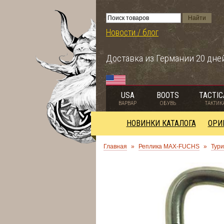
Новости / блог
Доставка из Германии 20 дне
USA
BOOTS
TACTIC
ВАРВАР
ОБУВЬ
ТАКТИК
НОВИНКИ КАТАЛОГА
ОРИ
Главная
»
Реплика MAX-FUCHS
»
Тури