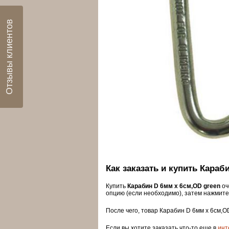
Отзывы клиентов
Как заказать и купить Караб
Купить
Карабин D 6мм x 6см,OD green
оч
опцию (если необходимо), затем нажмите
После чего, товар Карабин D 6мм x 6см,O
Если вы хотите заказать что-то еще в
инт