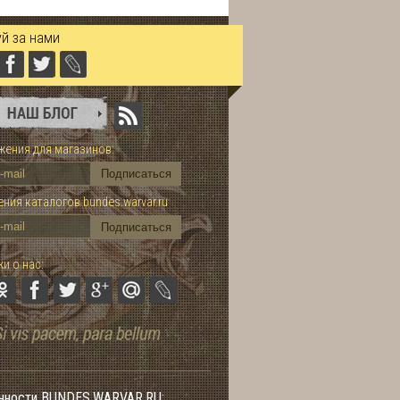
й за нами
ения для магазинов:
ния каталогов bundes.warvar.ru
и о нас:
нности BUNDES.WARVAR.RU: