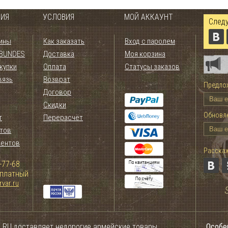
ИЯ
УСЛОВИЯ
МОЙ АККАУНТ
Следу
ины
Как заказать
Вход с паролем
 BUNDES
Доставка
Моя корзина
купки
Оплата
Статусы заказов
вязь
Возврат
Предлож
Договор
Скидки
Обновле
т
Перерасчёт
тов
иентов
Расскаж
-77-68
сплатный
var.ru
.RU доставляет недорогие армейские товары
Особе