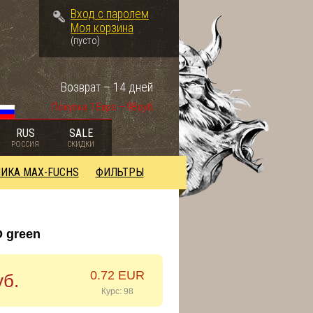
Вход с паролем
Моя корзина
(пусто)
Возврат – 14 дней
Покупка 1 Евро – 98 руб.
RUS
SALE
РОССИЯ
СКИДКИ
ИКА MAX-FUCHS
ФИЛЬТРЫ
 green
0.72 EUR
уб.
Курс: 98