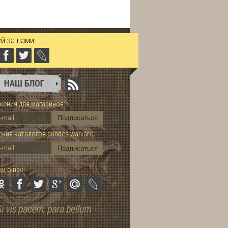
й за нами
ения для магазинов:
ния каталогов bundes.warvar.ru
и о нас: