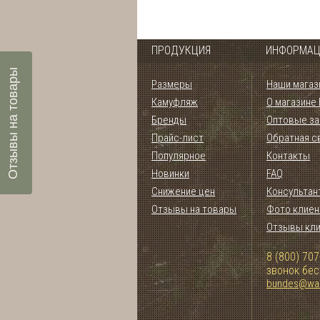
ПРОДУКЦИЯ
ИНФОРМАЦ
Отзывы на товары
Размеры
Наши магаз
Камуфляж
О магазине
Бренды
Оптовые за
Прайс-лист
Обратная с
Популярное
Контакты
Новинки
FAQ
Снижение цен
Консультан
Отзывы на товары
Фото клиен
Отзывы кл
8 (800) 707
звонок бе
bundes@war