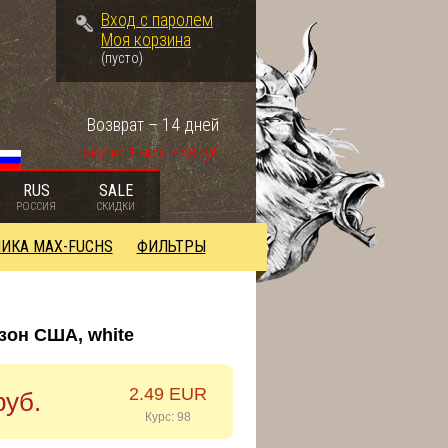
Вход с паролем
Моя корзина
(пусто)
Возврат – 14 дней
Покупка 1 Евро – 98 руб.
RUS
SALE
РОССИЯ
СКИДКИ
ИКА MAX-FUCHS
ФИЛЬТРЫ
он США, white
2.49 EUR
руб.
Курс: 98