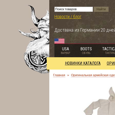
Новости / блог
Доставка из Германии 20 дне
USA
BOOTS
TACTIC
ВАРВАР
ОБУВЬ
ТАКТИК
НОВИНКИ КАТАЛОГА
ОРИ
Главная
»
Оригинальная армейская оде