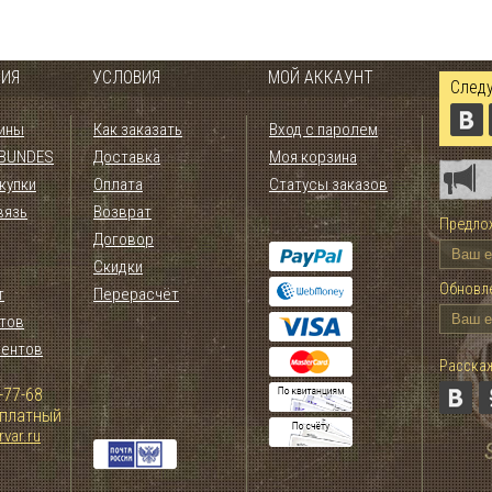
ИЯ
УСЛОВИЯ
МОЙ АККАУНТ
Следу
ины
Как заказать
Вход с паролем
 BUNDES
Доставка
Моя корзина
купки
Оплата
Статусы заказов
вязь
Возврат
Предлож
Договор
Скидки
Обновле
т
Перерасчёт
тов
иентов
Расскаж
-77-68
сплатный
var.ru