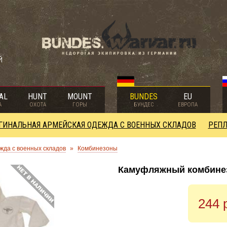
й
AL
HUNT
MOUNT
BUNDES
EU
А
ОХОТА
ГОРЫ
БУНДЕС
ЕВРОПА
ГИНАЛЬНАЯ АРМЕЙСКАЯ ОДЕЖДА С ВОЕННЫХ СКЛАДОВ
РЕПЛ
жда с военных складов
»
Комбинезоны
Камуфляжный комбинез
244 