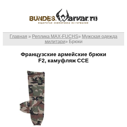
Главная
»
Реплика MAX-FUCHS
»
Мужская одежда
милитари
»
Брюки
Французские армейские брюки
F2, камуфляж CCE