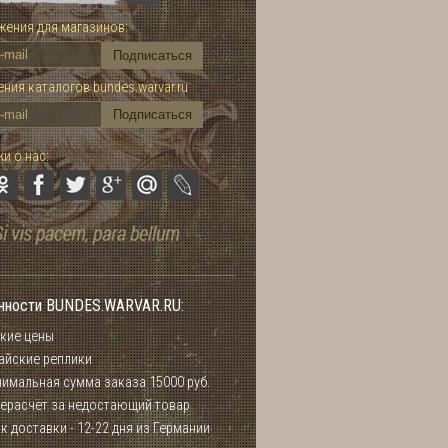
ения для магазинов:
ния каталогов bundes.warvar.ru
и о нас:
нности BUNDES.WARVAR.RU:
кие цены
айские реплики
имальная сумма заказа 15000 руб.
ерасчёт за недостающий товар
к доставки - 12-22 дня из Германии