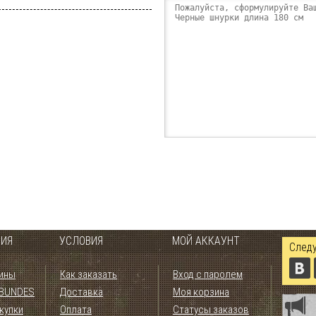
ИЯ
УСЛОВИЯ
МОЙ АККАУНТ
Следу
ины
Как заказать
Вход с паролем
 BUNDES
Доставка
Моя корзина
купки
Оплата
Статусы заказов