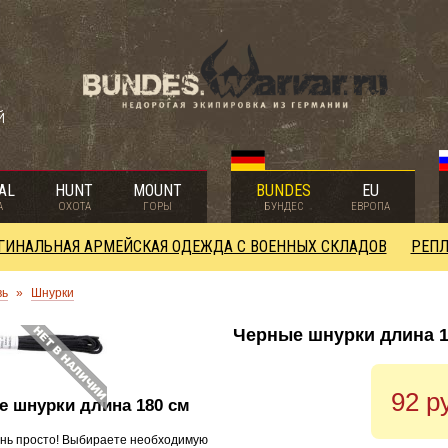
й
AL
HUNT
MOUNT
BUNDES
EU
А
ОХОТА
ГОРЫ
БУНДЕС
ЕВРОПА
ГИНАЛЬНАЯ АРМЕЙСКАЯ ОДЕЖДА С ВОЕННЫХ СКЛАДОВ
РЕПЛ
вь
»
Шнурки
Черные шнурки длина 1
92 р
ые шнурки длина 180 см
нь просто! Выбираете необходимую