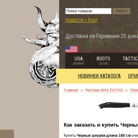
Новости / блог
Доставка из Германии 20 дне
USA
BOOTS
TACTIC
ВАРВАР
ОБУВЬ
ТАКТИК
НОВИНКИ КАТАЛОГА
ОРИ
Главная
»
Реплика MAX-FUCHS
»
Обу
Как заказать и купить Черн
Купить
Черные шнурки длина 180 см
оче