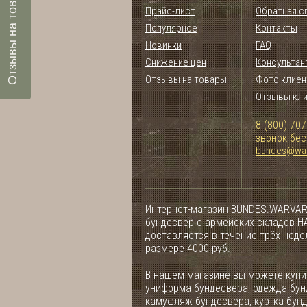
Отзывы на товары
Прайс-лист
Обратная с
Популярное
Контакты
Новинки
FAQ
Снижение цен
Консультан
Отзывы на товары
Фото клиен
Отзывы кл
8 (800) 707
звонок бе
bundes@war
Интернет-магазин BUNDES.WARVAR
бундесвер с армейских складов НА
доставляется в течение трёх нед
размере 4000 руб.
В нашем магазине вы можете купит
униформа бундесвера, одежда бун
камуфляж бундесвера, куртка бун