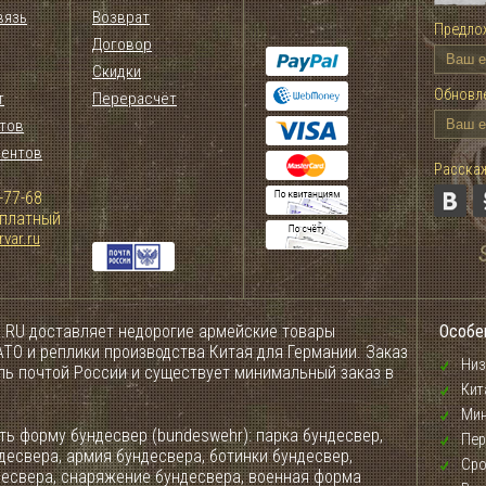
вязь
Возврат
Предлож
Договор
Скидки
Обновле
т
Перерасчёт
тов
иентов
Расскаж
-77-68
сплатный
var.ru
.RU доставляет недорогие армейские товары
Особе
ТО и реплики производства Китая для Германии. Заказ
Низ
ель почтой России и существует минимальный заказ в
Кит
Мин
ь форму бундесвер (bundeswehr): парка бундесвер,
Пер
десвера, армия бундесвера, ботинки бундесвер,
Сро
десвера, снаряжение бундесвера, военная форма