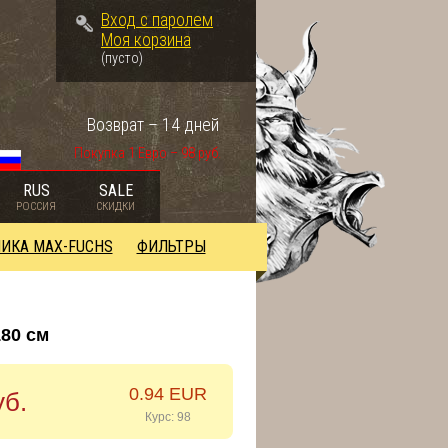
Вход с паролем
Моя корзина
(пусто)
Возврат – 14 дней
Покупка 1 Евро – 98 руб.
RUS
SALE
РОССИЯ
СКИДКИ
ИКА MAX-FUCHS
ФИЛЬТРЫ
80 см
0.94 EUR
уб.
Курс: 98