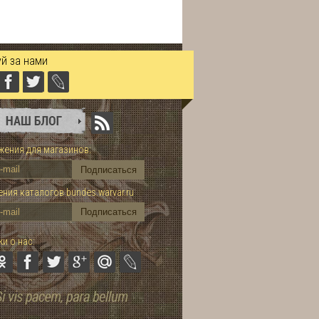
й за нами
ения для магазинов:
ния каталогов bundes.warvar.ru
и о нас: