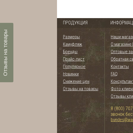
ПРОДУКЦИЯ
ИНФОРМАЦ
Отзывы на товары
Размеры
Наши магаз
Камуфляж
О магазине
Бренды
Оптовые за
Прайс-лист
Обратная с
Популярное
Контакты
Новинки
FAQ
Снижение цен
Консультан
Отзывы на товары
Фото клиен
Отзывы кл
8 (800) 707
звонок бе
bundes@war