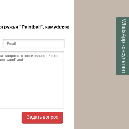
WhatsApp
 ружья "Paintball", камуфляж
консультант
Задать вопрос