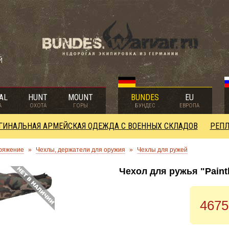
й
AL
HUNT
MOUNT
BUNDES
EU
А
ОХОТА
ГОРЫ
БУНДЕС
ЕВРОПА
ГИНАЛЬНАЯ АРМЕЙСКАЯ ОДЕЖДА С ВОЕННЫХ СКЛАДОВ
РЕПЛ
ряжение
»
Чехлы, держатели для оружия
»
Чехлы для ружей
Чехол для ружья "Paint
4675