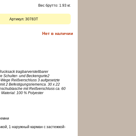
Вес брутто: 1.93 кг.
Артикул:
30783T
Нет в наличии
Rucksack tragbarverstellbarer
e Schulter- und Beckengurte2
2-Wege Reißverschluss 3 aufgesetzte
mit 2 Befestigungsriemenca. 30 x 22
inschubtasche mit Reißverschluss ca. 60
) Material: 100 % Polyester
ремни
чкой
, 1 наружный карман
с застежкой-