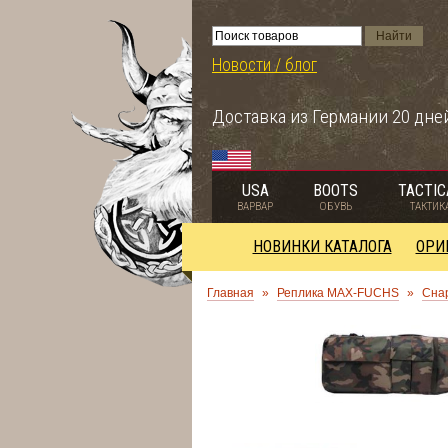
Новости / блог
Доставка из Германии 20 дне
USA
BOOTS
TACTIC
ВАРВАР
ОБУВЬ
ТАКТИК
НОВИНКИ КАТАЛОГА
ОРИ
Главная
»
Реплика MAX-FUCHS
»
Сна