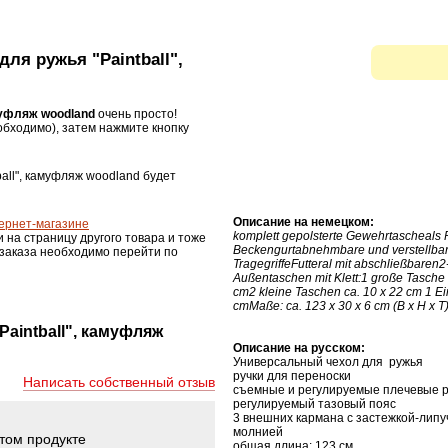
для ружья "Paintball",
муфляж woodland
очень просто!
бходимо), затем нажмите кнопку
ball", камуфляж woodland будет
Описание на немецком:
ернет-магазине
komplett gepolsterte Gewehrtascheals 
и на страницу другого товара и тоже
Beckengurtabnehmbare und verstellbar
 заказа необходимо перейти по
TragegriffeFutteral mit abschließbaren
Außentaschen mit Klett:1 große Tasche 
cm2 kleine Taschen ca. 10 x 22 cm 1 E
cmMaße: ca. 123 x 30 x 6 cm (B x H x T
aintball", камуфляж
Описание на русском:
Универсальный чехол для
ружья
р
учки для переноски
Написать собственный отзыв
съемные
и регулируемые
плечевые 
регулируемый
тазовый
пояс
3
внешних
кармана
с застежкой-липу
молнией
этом продукте
общая длина:
123
см