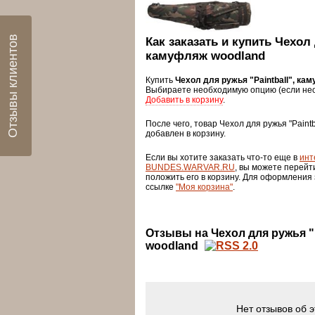
Отзывы клиентов
Как заказать и купить Чехол 
камуфляж woodland
Купить
Чехол для ружья "Paintball", ка
Выбираете необходимую опцию (если нео
Добавить в корзину
.
После чего, товар Чехол для ружья "Paint
добавлен в корзину.
Если вы хотите заказать что-то еще в
инт
BUNDES.WARVAR.RU
, вы можете перейт
положить его в корзину. Для оформления
ссылке
"Моя корзина"
.
Отзывы на Чехол для ружья "P
woodland
Нет отзывов об 