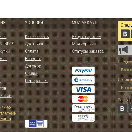
ИЯ
УСЛОВИЯ
МОЙ АККАУНТ
Следу
ины
Как заказать
Вход с паролем
 BUNDES
Доставка
Моя корзина
купки
Оплата
Статусы заказов
вязь
Возврат
Предлож
Договор
Скидки
Обновле
т
Перерасчёт
тов
иентов
Расскаж
-77-68
сплатный
var.ru