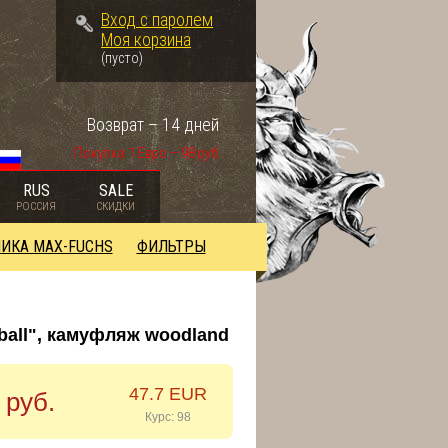
Вход с паролем
Моя корзина
(пусто)
Возврат – 14 дней
Покупка 1 Евро – 98 руб.
RUS
SALE
РОССИЯ
СКИДКИ
ИКА MAX-FUCHS
ФИЛЬТРЫ
ball", камуфляж woodland
47.7 EUR
 руб.
Курс: 98