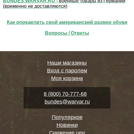
BUNDES.WARVAR.RU
- военные товары из Германии
(временно не доставляются)
Как определить свой американский размер обуви
Вопросы / Ответы
Наши магазины
Вход с паролем
Моя корзина
8 (800) 70-777-68
bundes@warvar.ru
Популярное
Новинки
Снижение цен