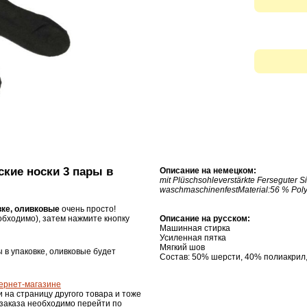
ские носки 3 пары в
Описание на немецком:
mit Plüschsohleverstärkte Ferseguter S
waschmaschinenfestMaterial:56 % Poly
вке, оливковые
очень просто!
бходимо), затем нажмите кнопку
Описание на русском:
Машинная
стирка
Усиленная
пятка
Мягкий
шов
ы в упаковке, оливковые будет
Состав:
50%
шерсти
,
40
%
полиакрил
ернет-магазине
и на страницу другого товара и тоже
 заказа необходимо перейти по