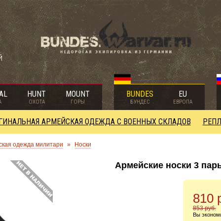
й
AL
HUNT
MOUNT
BUNDES
EU
А
ОХОТА
ГОРЫ
БУНДЕС
ЕВРОПА
ГИНАЛЬНАЯ АРМЕЙСКАЯ ОДЕЖДА С ВОЕННЫХ СКЛАДОВ
РЕПЛ
ская одежда милитари
»
Носки
Армейские носки 3 пар
810 
853 руб.
Вы эконом