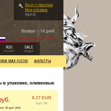
Вход с паролем
Моя корзина
(пусто)
Возврат – 14 дней
Покупка 1 Евро – 98 руб.
RUS
SALE
РОССИЯ
СКИДКИ
ИКА MAX-FUCHS
ФИЛЬТРЫ
ы в упаковке, оливковые
8.27 EUR
руб.
Курс: 98
ите:
43 руб. (6%)