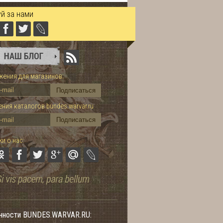
й за нами
ения для магазинов:
ния каталогов bundes.warvar.ru
и о нас:
нности BUNDES.WARVAR.RU: