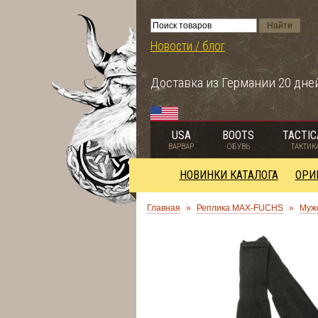
Новости / блог
Доставка из Германии 20 дне
USA
BOOTS
TACTIC
ВАРВАР
ОБУВЬ
ТАКТИК
НОВИНКИ КАТАЛОГА
ОРИ
Главная
»
Реплика MAX-FUCHS
»
Муж