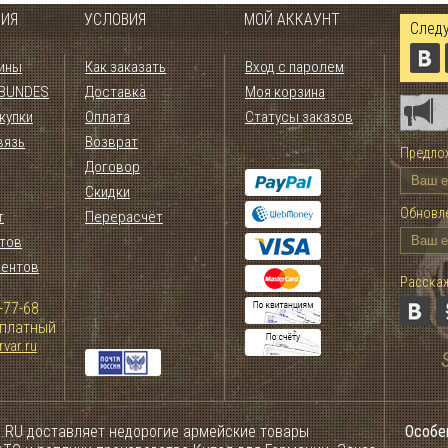
ИЯ
УСЛОВИЯ
МОЙ АККАУНТ
Следу
ины
Как заказать
Вход с паролем
 BUNDES
Доставка
Моя корзина
купки
Оплата
Статусы заказов
вязь
Возврат
Предлож
Договор
Скидки
Обновле
т
Перерасчёт
тов
иентов
Расскаж
-77-68
сплатный
var.ru
.RU доставляет недорогие армейские товары
Особе