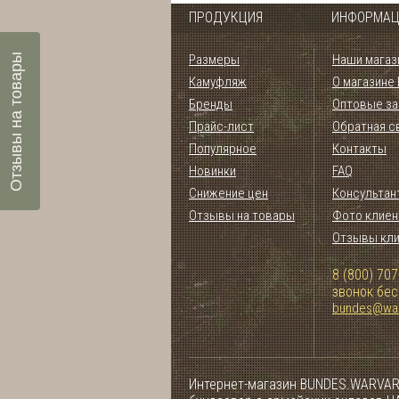
ПРОДУКЦИЯ
ИНФОРМАЦ
Отзывы на товары
Размеры
Наши магаз
Камуфляж
О магазине
Бренды
Оптовые за
Прайс-лист
Обратная с
Популярное
Контакты
Новинки
FAQ
Снижение цен
Консультан
Отзывы на товары
Фото клиен
Отзывы кл
8 (800) 707
звонок бе
bundes@war
Интернет-магазин BUNDES.WARVAR