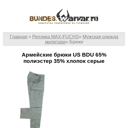
Главная
»
Реплика MAX-FUCHS
»
Мужская одежда
милитари
»
Брюки
Армейские брюки US BDU 65%
полиэстер 35% хлопок серые