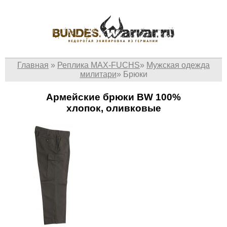
Главная
»
Реплика MAX-FUCHS
»
Мужская одежда
милитари
»
Брюки
Армейские брюки BW 100%
хлопок, оливковые