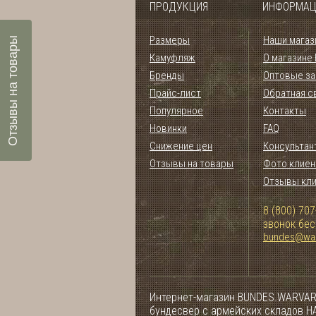
ПРОДУКЦИЯ
ИНФОРМАЦ
Размеры
Наши магаз
Отзывы на товары
Камуфляж
О магазине
Бренды
Оптовые за
Прайс-лист
Обратная с
Популярное
Контакты
Новинки
FAQ
Снижение цен
Консультан
Отзывы на товары
Фото клиен
Отзывы кл
8 (800) 707
звонок бе
bundes@war
Интернет-магазин BUNDES.WARVAR
бундесвер с армейских складов НА