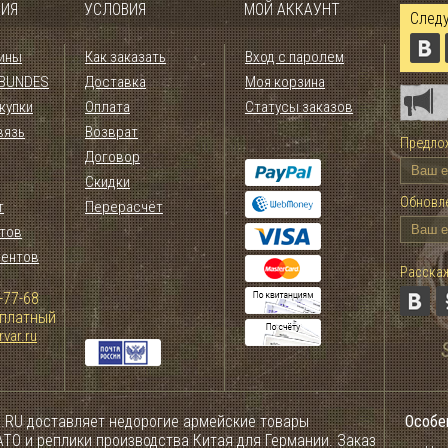
ИЯ
УСЛОВИЯ
МОЙ АККАУНТ
Следу
ины
Как заказать
Вход с паролем
 BUNDES
Доставка
Моя корзина
купки
Оплата
Статусы заказов
вязь
Возврат
Предлож
Договор
Скидки
Обновле
т
Перерасчёт
тов
иентов
Расскаж
-77-68
сплатный
var.ru
.RU доставляет недорогие армейские товары
Особе
ТО и реплики производства Китая для Германии. Заказ