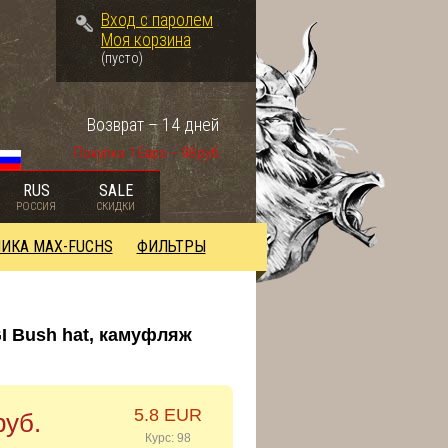
Вход с паролем
Моя корзина
(пусто)
Возврат – 14 дней
Покупка 1 Евро – 98 руб.
RUS
SALE
РОССИЯ
СКИДКИ
ИКА MAX-FUCHS
ФИЛЬТРЫ
I Bush hat, камуфляж
5.8 EUR
руб.
Курс: 98