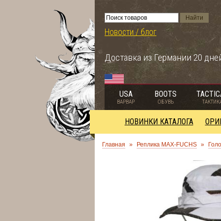
Новости / блог
Доставка из Германии 20 дне
USA
BOOTS
TACTIC
ВАРВАР
ОБУВЬ
ТАКТИК
НОВИНКИ КАТАЛОГА
ОРИ
Главная
»
Реплика MAX-FUCHS
»
Гол