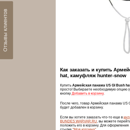
Отзывы клиентов
Как заказать и купить Армей
hat, камуфляж hunter-snow
Купить
Армейская панама US GI Bush ha
просто! Выбираете необходимую опцию (
кнопку
Добавить в корзину
.
После чего, товар Армейская панама US G
будет добавлен в корзину.
Если вы хотите заказать что-то еще в
инт
BUNDES.WARVAR.RU
, вы можете перейт
положить его в корзину. Для оформления
ссылке
"Моя корзина"
.