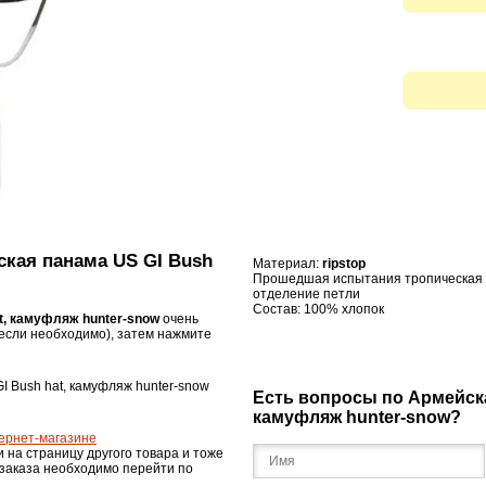
ская панама US GI Bush
Материал:
ripstop
Прошедшая испытания
тропическая
отделение
петли
Состав: 100
%
хлопок
t, камуфляж hunter-snow
очень
если необходимо), затем нажмите
I Bush hat, камуфляж hunter-snow
Есть вопросы по Армейска
камуфляж hunter-snow?
ернет-магазине
и на страницу другого товара и тоже
 заказа необходимо перейти по