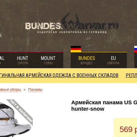
й
AL
HUNT
MOUNT
BUNDES
EU
А
ОХОТА
ГОРЫ
БУНДЕС
ЕВРОПА
ГИНАЛЬНАЯ АРМЕЙСКАЯ ОДЕЖДА С ВОЕННЫХ СКЛАДОВ
РЕПЛ
овные уборы
»
Панамы
Армейская панама US G
hunter-snow
569 