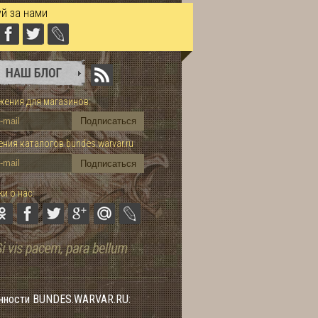
й за нами
ения для магазинов:
ния каталогов bundes.warvar.ru
и о нас:
нности BUNDES.WARVAR.RU: