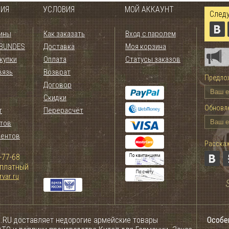
ИЯ
УСЛОВИЯ
МОЙ АККАУНТ
Следу
ины
Как заказать
Вход с паролем
 BUNDES
Доставка
Моя корзина
купки
Оплата
Статусы заказов
вязь
Возврат
Предлож
Договор
Скидки
Обновле
т
Перерасчёт
тов
иентов
Расскаж
-77-68
сплатный
var.ru
.RU доставляет недорогие армейские товары
Особе