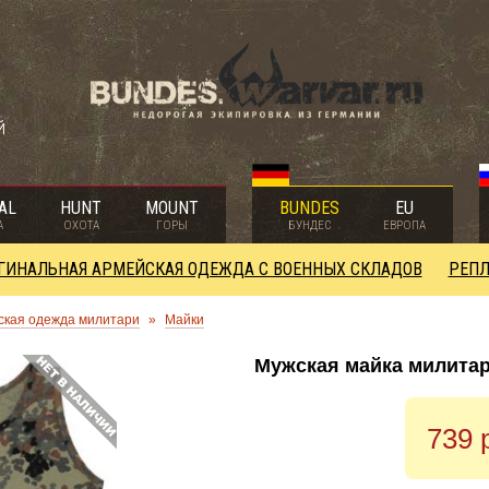
й
AL
HUNT
MOUNT
BUNDES
EU
А
ОХОТА
ГОРЫ
БУНДЕС
ЕВРОПА
ГИНАЛЬНАЯ АРМЕЙСКАЯ ОДЕЖДА С ВОЕННЫХ СКЛАДОВ
РЕПЛ
ская одежда милитари
»
Майки
Мужская майка милита
739 