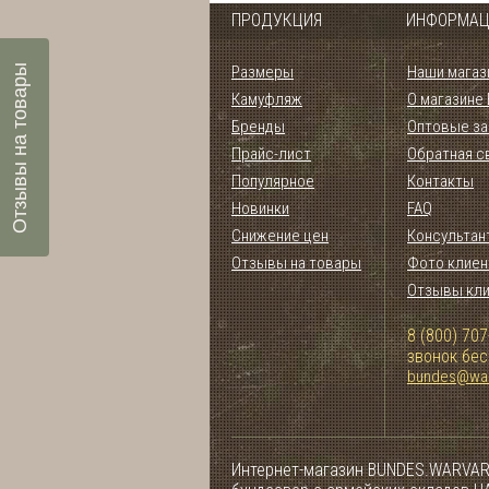
ПРОДУКЦИЯ
ИНФОРМАЦ
Отзывы на товары
Размеры
Наши магаз
Камуфляж
О магазине
Бренды
Оптовые за
Прайс-лист
Обратная с
Популярное
Контакты
Новинки
FAQ
Снижение цен
Консультан
Отзывы на товары
Фото клиен
Отзывы кл
8 (800) 707
звонок бе
bundes@war
Интернет-магазин BUNDES.WARVAR