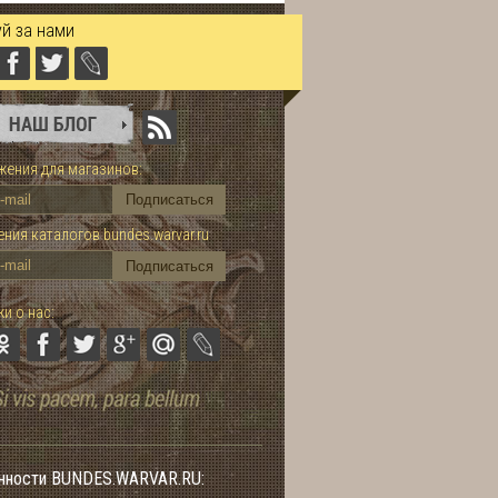
й за нами
ения для магазинов:
ния каталогов bundes.warvar.ru
и о нас:
нности BUNDES.WARVAR.RU: