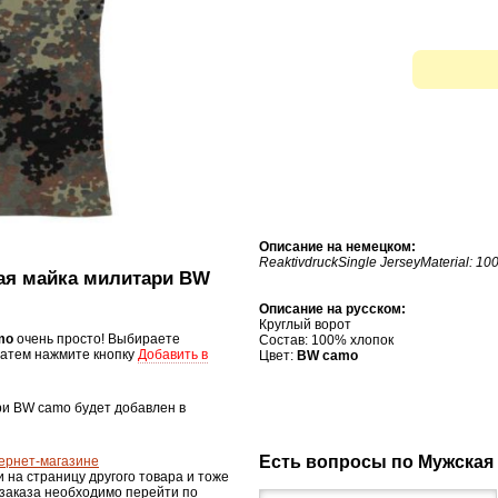
Описание на немецком:
ReaktivdruckSingle JerseyMaterial: 1
кая майка милитари BW
Описание на русском:
Круглый ворот
amo
очень просто! Выбираете
Состав: 100% хлопок
затем нажмите кнопку
Добавить в
Цвет:
BW camo
ри BW camo будет добавлен в
Есть вопросы по Мужская
ернет-магазине
и на страницу другого товара и тоже
 заказа необходимо перейти по