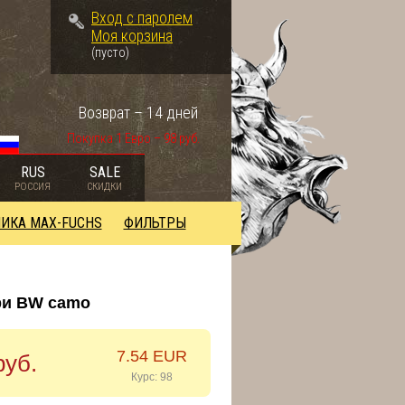
Вход с паролем
Моя корзина
(пусто)
Возврат – 14 дней
Покупка 1 Евро – 98 руб.
RUS
SALE
РОССИЯ
СКИДКИ
ИКА MAX-FUCHS
ФИЛЬТРЫ
ри BW camo
7.54 EUR
руб.
Курс: 98