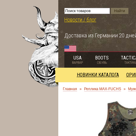
Новости / блог
Доставка из Германии 20 дне
USA
BOOTS
TACTIC
ВАРВАР
ОБУВЬ
ТАКТИК
НОВИНКИ КАТАЛОГА
ОРИ
Главная
»
Реплика MAX-FUCHS
»
Муж