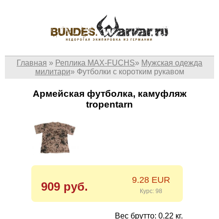
Главная
»
Реплика MAX-FUCHS
»
Мужская одежда
милитари
»
Футболки c коротким рукавом
Армейская футболка, камуфляж
tropentarn
9.28 EUR
909 руб.
Курс: 98
Вес брутто: 0.22 кг.