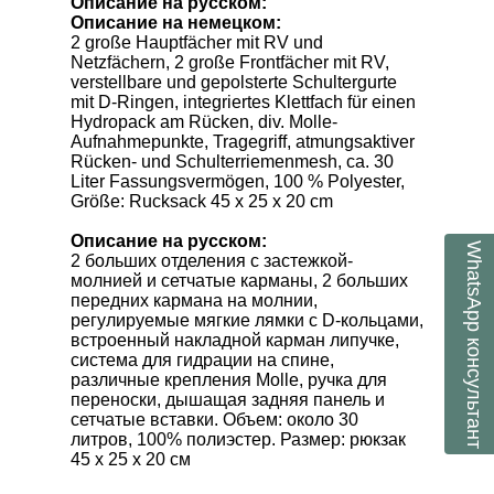
Описание на русском:
Описание на немецком:
2 große Hauptfächer mit RV und
Netzfächern, 2 große Frontfächer mit RV,
verstellbare und gepolsterte Schultergurte
mit D-Ringen, integriertes Klettfach für einen
Hydropack am Rücken, div. Molle-
Aufnahmepunkte, Tragegriff, atmungsaktiver
Rücken- und Schulterriemenmesh, ca. 30
Liter Fassungsvermögen, 100 % Polyester,
Größe: Rucksack 45 x 25 x 20 cm
Описание на русском:
WhatsApp
2 больших отделения с застежкой-
молнией и сетчатые карманы, 2 больших
передних кармана на молнии,
регулируемые мягкие лямки с D-кольцами,
встроенный накладной карман
липучке,
консультант
система для гидрации
на спине,
различные крепления Molle, ручка для
переноски, дышащая задняя панель и
сетчатые вставки. Объем: около 30
литров, 100% полиэстер. Размер: рюкзак
45 х 25 х 20 см