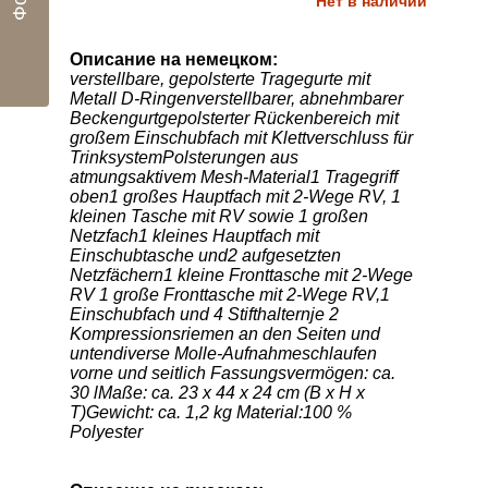
Нет в наличии
Описание на немецком:
verstellbare, gepolsterte Tragegurte mit
Metall D-Ringenverstellbarer, abnehmbarer
Beckengurtgepolsterter Rückenbereich mit
großem Einschubfach mit Klettverschluss für
TrinksystemPolsterungen aus
atmungsaktivem Mesh-Material1 Tragegriff
oben1 großes Hauptfach mit 2-Wege RV, 1
kleinen Tasche mit RV sowie 1 großen
Netzfach1 kleines Hauptfach mit
Einschubtasche und2 aufgesetzten
Netzfächern1 kleine Fronttasche mit 2-Wege
RV 1 große Fronttasche mit 2-Wege RV,1
Einschubfach und 4 Stifthalternje 2
Kompressionsriemen an den Seiten und
untendiverse Molle-Aufnahmeschlaufen
vorne und seitlich Fassungsvermögen: ca.
30 lMaße: ca. 23 x 44 x 24 cm (B x H x
T)Gewicht: ca. 1,2 kg Material:100 %
Polyester