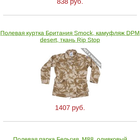
838 руб.
Полевая куртка Британия Smock, камуфляж DPM
desert, ткань Rip Stop
1407 руб.
Полевая парка Бельгия, M88, оливковый