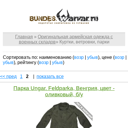
Главная
»
Оригинальная армейская одежда с
военных складов
»
Куртки, ветровки, парки
Сортировать по: наименованию (
возр
|
убыв
), цене (
возр
|
убыв
), рейтингу (
возр
|
убыв
)
<< пред
1
2
|
показать все
Парка Ungar. Feldparka, Венгрия, цвет -
оливковый, б/у