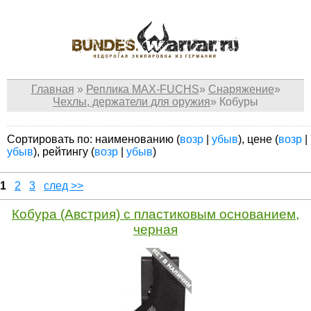
Главная
»
Реплика MAX-FUCHS
»
Снаряжение
»
Чехлы, держатели для оружия
»
Кобуры
Сортировать по: наименованию (
возр
|
убыв
), цене (
возр
|
убыв
), рейтингу (
возр
|
убыв
)
1
2
3
след >>
Кобура (Австрия) с пластиковым основанием,
черная