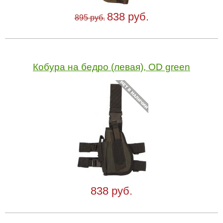
838 руб.
895 руб.
Кобура на бедро (левая), OD green
838 руб.