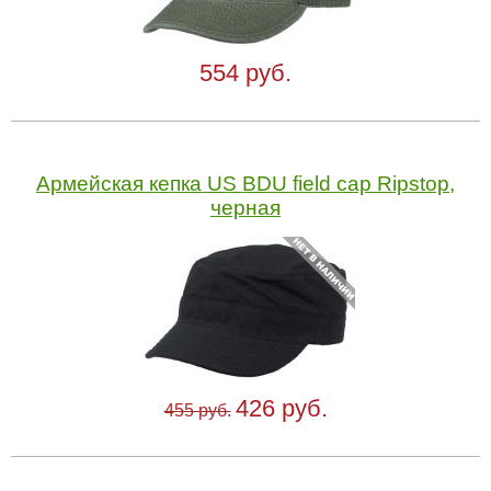
554 руб.
Армейская кепка US BDU field cap Ripstop,
черная
426 руб.
455 руб.