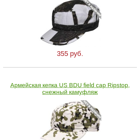
355 руб.
Армейская кепка US BDU field cap Ripstop,
снежный камуфляж