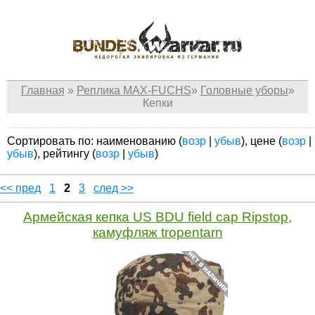
Главная
»
Реплика MAX-FUCHS
»
Головные уборы
»
Кепки
Сортировать по: наименованию (
возр
|
убыв
), цене (
возр
|
убыв
), рейтингу (
возр
|
убыв
)
<< пред
1
2
3
след >>
Армейская кепка US BDU field cap Ripstop,
камуфляж tropentarn