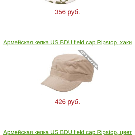
356 руб.
Армейская кепка US BDU field cap Ripstop, хаки
426 руб.
Армейская кепка US BDU field cap Ripstop, цвет