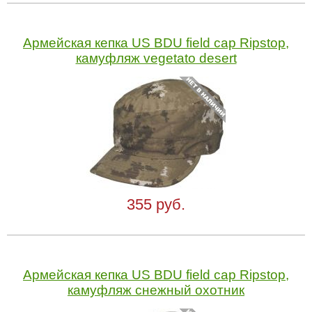
Армейская кепка US BDU field cap Ripstop,
камуфляж vegetato desert
355 руб.
Армейская кепка US BDU field cap Ripstop,
камуфляж снежный охотник