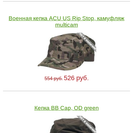
Военная кепка ACU US Rip Stop, камуфляж
multicam
526 руб.
554 руб.
Кепка BB Cap, OD green