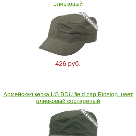
оливковый
426 руб.
Армейская кепка US BDU field cap Ripstop, цвет
оливковый состареный