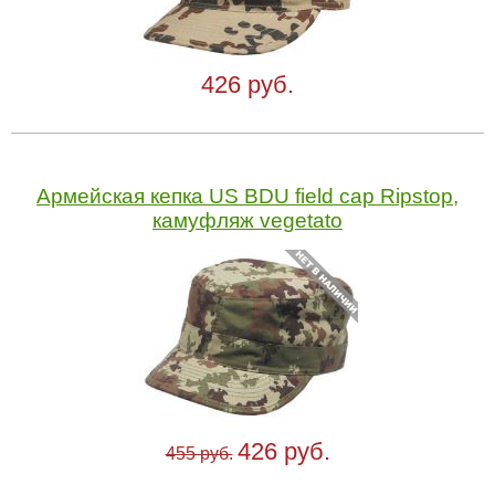
426 руб.
Армейская кепка US BDU field cap Ripstop,
камуфляж vegetato
426 руб.
455 руб.