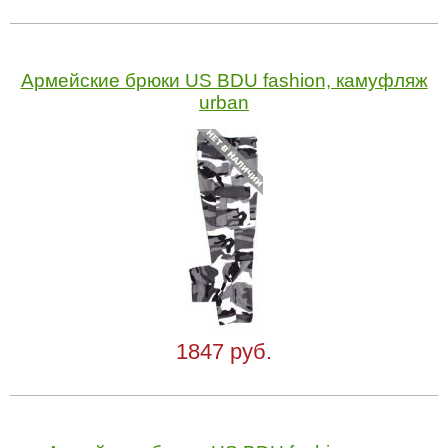
Армейские брюки US BDU fashion, камуфляж
urban
1847 руб.