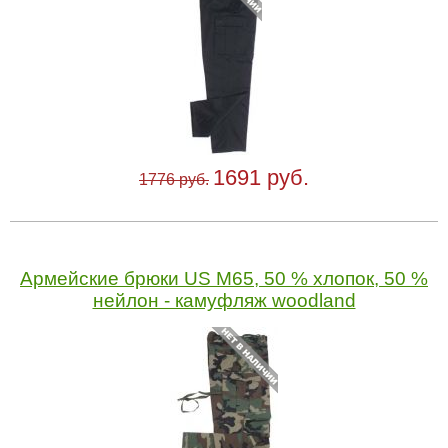
1691 руб.
1776 руб.
Армейские брюки US M65, 50 % хлопок, 50 %
нейлон - камуфляж woodland