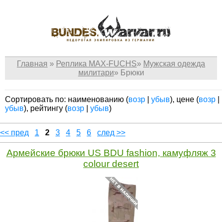
Главная
»
Реплика MAX-FUCHS
»
Мужская одежда
милитари
»
Брюки
Сортировать по: наименованию (
возр
|
убыв
), цене (
возр
|
убыв
), рейтингу (
возр
|
убыв
)
<< пред
1
2
3
4
5
6
след >>
Армейские брюки US BDU fashion, камуфляж 3
colour desert