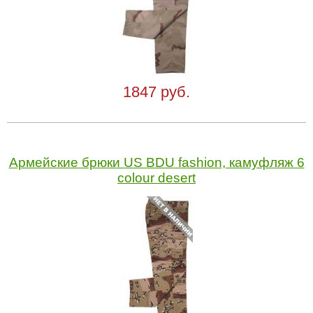
1847 руб.
Армейские брюки US BDU fashion, камуфляж 6
colour desert