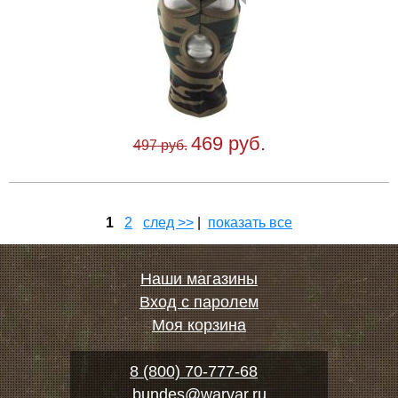
469 руб.
497 руб.
1
2
след >>
|
показать все
Наши магазины
Вход с паролем
Моя корзина
8 (800) 70-777-68
bundes@warvar.ru